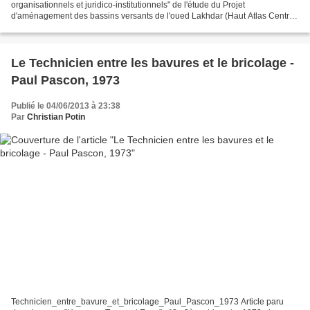
organisationnels et juridico-institutionnels" de l'étude du Projet
d'aménagement des bassins versants de l'oued Lakhdar (Haut Atlas Central)
et de l'oued Msoun (Rif Oriental) => Lien sur...
Le Technicien entre les bavures et le bricolage -
Paul Pascon, 1973
Publié le 04/06/2013 à 23:38
Par
Christian Potin
Technicien_entre_bavure_et_bricolage_Paul_Pascon_1973 Article paru