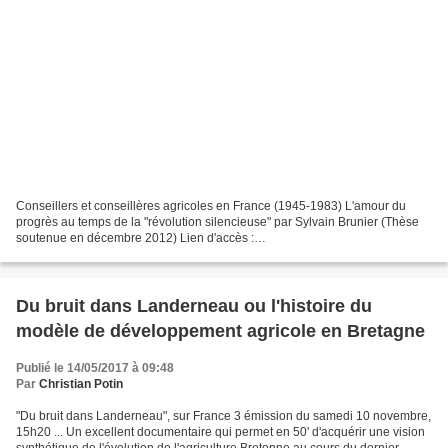
Conseillers et conseillères agricoles en France (1945-1983) L'amour du
progrès au temps de la "révolution silencieuse" par Sylvain Brunier (Thèse
soutenue en décembre 2012) Lien d'accès :
https://www.dropbox.com/s/i8e9o9nrh8z4l2j/Conseiller_conseill%...
Du bruit dans Landerneau ou l'histoire du
modèle de développement agricole en Bretagne
Publié le 14/05/2017 à 09:48
Par
Christian Potin
"Du bruit dans Landerneau", sur France 3 émission du samedi 10 novembre,
15h20 ... Un excellent documentaire qui permet en 50' d'acquérir une vision