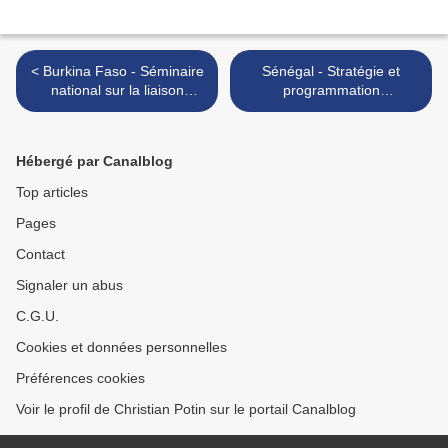
< Burkina Faso - Séminaire
Sénégal - Stratégie et
national sur la liaison
programmation
recherche-vulgarisation -
quinquennale 1989-1993
janvier 1985
de la recherche
agronomique >
Hébergé par Canalblog
Top articles
Pages
Contact
Signaler un abus
C.G.U.
Cookies et données personnelles
Préférences cookies
Voir le profil de Christian Potin sur le portail Canalblog