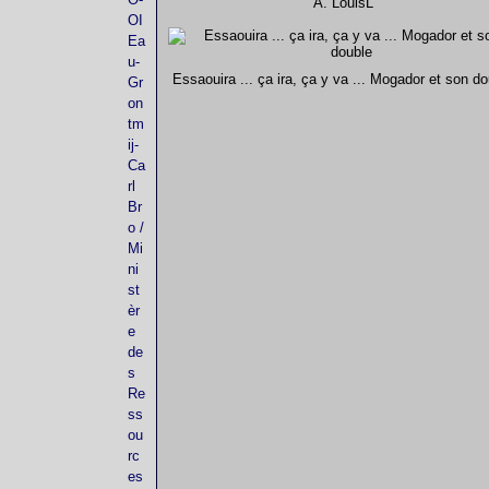
A. LouisL
OI
Ea
u-
Essaouira ... ça ira, ça y va ... Mogador et son do
Gr
on
tm
ij-
Ca
rl
Br
o /
Mi
ni
st
èr
e
de
s
Re
ss
ou
rc
es