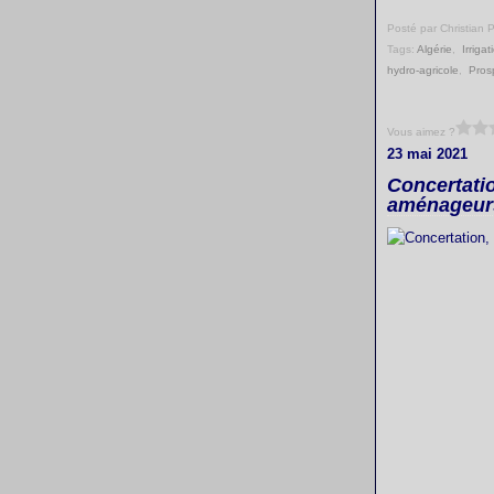
Posté par Christian 
Tags:
Algérie
,
Irrigat
hydro-agricole
,
Pros
Vous aimez ?
23 mai 2021
Concertatio
aménageurs