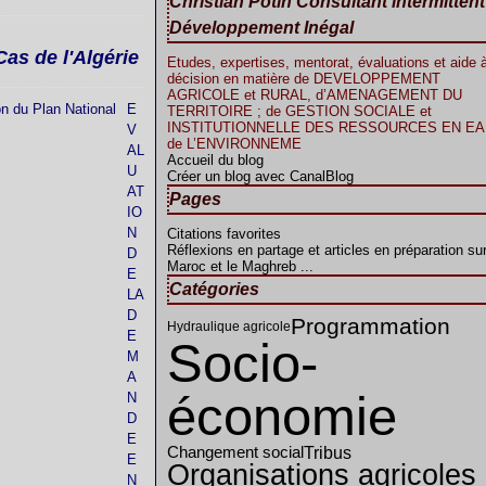
Christian Potin Consultant intermitten
Développement Inégal
as de l'Algérie
Etudes, expertises, mentorat, évaluations et aide à
décision en matière de DEVELOPPEMENT
AGRICOLE et RURAL, d’AMENAGEMENT DU
E
TERRITOIRE ; de GESTION SOCIALE et
INSTITUTIONNELLE DES RESSOURCES EN EAU
V
de L’ENVIRONNEME
AL
Accueil du blog
U
Créer un blog avec CanalBlog
AT
Pages
IO
N
Citations favorites
Réflexions en partage et articles en préparation sur
D
Maroc et le Maghreb ...
E
Catégories
LA
D
Programmation
Hydraulique agricole
E
Socio-
M
A
économie
N
D
E
Tribus
Changement social
E
Organisations agricoles
N