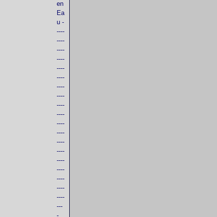
en
Ea
u -
----
----
----
----
----
----
----
----
----
----
----
----
----
----
----
----
----
----
----
---
-...