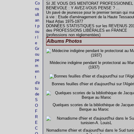
Co
SI JE VOUS DIS MENTORAT PROFESSIONNEL
BENEVOLE : Y AVEZ-VOUS PENSE ? ...
ns
Un pavé de jeunesse pour le premier terrain qui m
ult
à vie : Etude d'aménagement de la Haute Tessaout
an
Haut Atlas 1975-1977
t p
DONNÉES STATISTIQUES sur les REVENUS 20
des PROFESSIONS LIBÉRALES en FRANCE
ou
(professions non réglementées)
r l
Albums Photos
e
Gr
ou
pe
Médecine indigène pendant le protectorat au Ma
m
(1937)
en
t
d'é
Bonnes feuilles d'hier et d'aujourd'hui sur l'Algér
tu
de
S
Quelques scories de la bibliothèque de Jacque
O
Berque au Maroc
F
R
E
C
Nomadisme d'hier et d'aujourd'hui dans le Sud tuni
O-