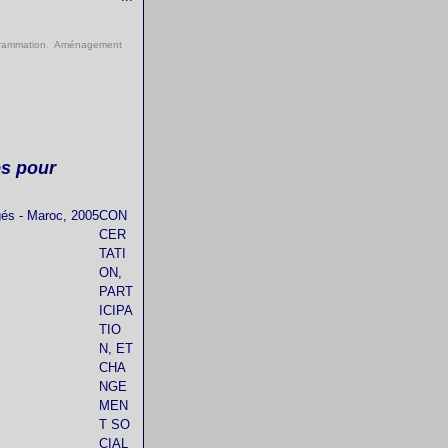
rammation
,
Aménagement
es pour
CON
CER
TATI
ON,
PART
ICIPA
TIO
N, ET
CHA
NGE
MEN
T SO
CIAL