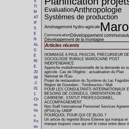
Planification projet
S
TI
Anthropologie
Evaluation
M
Systèmes de production
AT
Maro
IF
Aménagement hydro-agricole
S
E
Développement communauta
Communication
N
Développement de la montagne
AL
Articles récents
G
HOMMAGE A PAUL PASCON, PRECURSEUR DE
E
SOCIOLOGIE RURALE MAROCAINE POST
RI
INDEPENDANCE
E.
Approche multidimensionnelle de la demande en e
20
agricole. Cas de l'Algérie : actualisation du Plan
National de l'Eau.
09
Projet de restauration du Système du Lac Faguibin
-2
Région de Goundam - Tombouctou / Mali
01
POUR LES CONSULTANTS INTERNATIONAUX 
BESOINS DE CONSEILS, ORIENTATION DE
1
CARRIERE, STATUT PROFESSIONNEL,
Ch
ACCOMPAGNEMENT
ris
Non Staff International Personnel Services Agree
tia
(IPSA) by UNDP
POURQUOI, POUR QUI CE BLOG ?
n
Un article du regretté Bruno Etienne qui marqua et
Po
marque toujours ceux qui ont le coeur entre deux r
tin
...