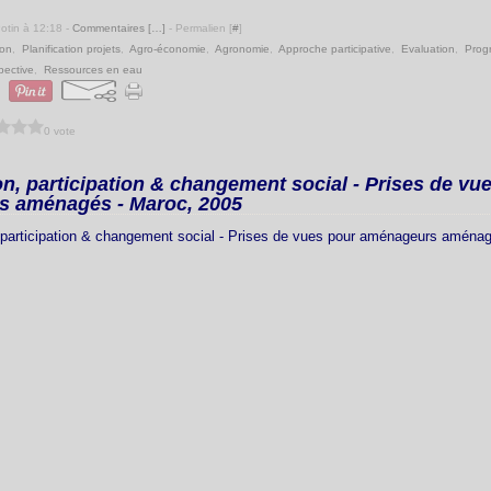
Potin à 12:18 -
Commentaires [
…
]
- Permalien [
#
]
ion
,
Planification projets
,
Agro-économie
,
Agronomie
,
Approche participative
,
Evaluation
,
Prog
pective
,
Ressources en eau
0 vote
n, participation & changement social - Prises de vu
 aménagés - Maroc, 2005