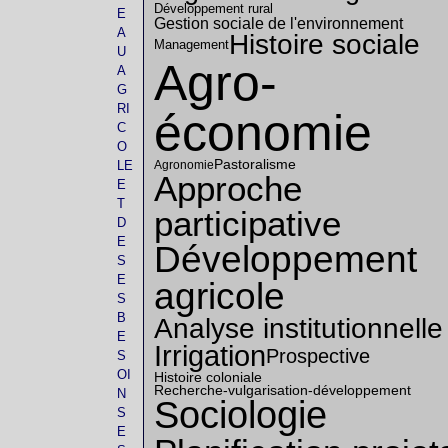
Développement rural
E
Gestion sociale de l'environnement
A
Histoire sociale
Management
U
Agro-
A
G
RI
économie
C
O
Pastoralisme
Agronomie
LE
Approche
E
T
participative
D
E
Développement
S
E
agricole
S
B
Analyse institutionnelle
E
Irrigation
Prospective
S
OI
Histoire coloniale
Recherche-vulgarisation-développement
N
Sociologie
S
E