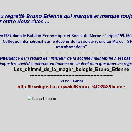
du regretté Bruno Etienne qui marqua et marque touj
 entre deux rives ...
 en1987 dans le Bulletin Economique et Social du Maroc n° triple 159-1
 Colloque international sur le devenir de la société rurale au Maroc -
St
transformations"
--------------------------------------------------------------
 l'émergence d'un regard de l'intérieur de la société maghrébine n'est pas
isque les sociétés arabo-musulmanes ne veulent plus que nous les rega
Les_dhimmi_de_la_maghr_bologie_Bruno_Etienne
--------------------------------------------------------
Bruno Étienne
http://fr.wikipedia.org/wiki/Bruno_%C3%89tienne