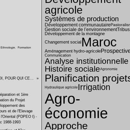
agricole
Systèmes de production
Développement communautaire
Pastorali
Gestion sociale de l'environnement
Tribus
Développement de la montagne
Maroc
Changement social
,
Ethnologie
,
Formation
Prospectiv
Aménagement hydro-agricole
Communication
Analyse institutionnelle
Histoire sociale
Agronomie
Planification projet
POURQUOI, POUR QUI CE BLOG ?
Irrigation
Hydraulique agricole
Agro-
économie
Approche