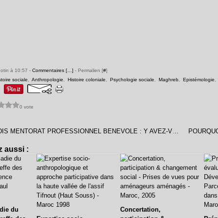
Potin à 10:57 -
Commentaires [
…
]
- Permalien [
#
]
stoire sociale
,
Anthropologie
,
Histoire coloniale
,
Psychologie sociale
,
Maghreb
,
Epistémologie
0 vote
SI JE VOUS DIS MENTORAT PROFESSIONNEL BENEVOLE : Y AVEZ-VOUS PENSE ? ...
 aussi :
die du
Concertation,