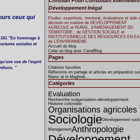
Christian Potin Consultant intermitten
Développement Inégal
ours ceux qui
Etudes, expertises, mentorat, évaluations et aide à
décision en matière de DEVELOPPEMENT
AGRICOLE et RURAL, d’AMENAGEMENT DU
TERRITOIRE ; de GESTION SOCIALE et
INSTITUTIONNELLE DES RESSOURCES EN EAU
60-161 "En hommage à
de L’ENVIRONNEME
ructures sociales et
Accueil du blog
Créer un blog avec CanalBlog
Pages
 qu'une vue de l'esprit
Citations favorites
rdions. "
Réflexions en partage et articles en préparation sur
Maroc et le Maghreb ...
Catégories
Evaluation
Recherche-vulgarisation-développement
Histoire coloniale
Organisations agricoles
Sociologie
Développement rural
Anthropologie
Management
Développement