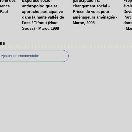
reffe des
Expertise socio-
participation &
Prép
bsence
anthropologique et
changement social -
éval
 Paul
approche participative
Prises de vues pour
Déve
dans la haute vallée de
aménageurs aménagés -
Parc
l'assif Tifnout (Haut
Maroc, 2005
dans
Souss) - Maroc 1998
- Ma
es
Ajouter un commentaire