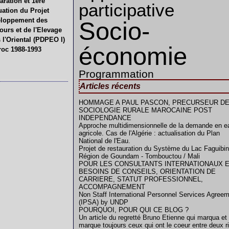
aration et 1ère
participative
uation du Projet
loppement des
Socio-
ours et de l'Elevage
 l'Oriental (PDPEO I)
économie
roc 1988-1993
Programmation
Articles récents
HOMMAGE A PAUL PASCON, PRECURSEUR DE
SOCIOLOGIE RURALE MAROCAINE POST
INDEPENDANCE
Approche multidimensionnelle de la demande en e
agricole. Cas de l'Algérie : actualisation du Plan
National de l'Eau.
Projet de restauration du Système du Lac Faguibin
Région de Goundam - Tombouctou / Mali
POUR LES CONSULTANTS INTERNATIONAUX 
BESOINS DE CONSEILS, ORIENTATION DE
CARRIERE, STATUT PROFESSIONNEL,
ACCOMPAGNEMENT
Non Staff International Personnel Services Agree
(IPSA) by UNDP
POURQUOI, POUR QUI CE BLOG ?
Un article du regretté Bruno Etienne qui marqua et
marque toujours ceux qui ont le coeur entre deux r