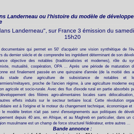
ans Landerneau ou l'histoire du modèle de développe
e
 dans Landerneau", sur France 3 émission du samed
15h20
 documentaire qui permet en 50' d'acquérir une vision synthétique de l'évo
s du dernier siècle et de comprendre les ingrédient déterminant de son dév
liance objective des notables (traditionalistes et modernes), rôle du sy
 mixte, mutualité, coopération, OPA ... Après une période de maturation de
retonne est finalement passée en une quinzaine d'année (de la moitié des 
du stade d'une agriculture de subsistance de notables et le
fermiers/
métayers, proche de l'ancien régime, à une agriculture moderne exp
ion agricole et socio-rurale. Avec des flux d'exode rural en partie absorbés p
éveloppement des filières agro-alimentaires locales sans délocalisation
utres effets induits sur le secteur tertiaire local. Cette révolution orga
solidaire est à l'origine et le moteur du changement technique, économique et s
 le modèle breton n'ait pas servi d'enseignements aux politiques de déve
pement depuis 40 ans, en Afrique, et au Maghreb en particulier, dans un c
igion musulmane est un champ de force structurel fédérateur, entre autres ...
Bande annonce :