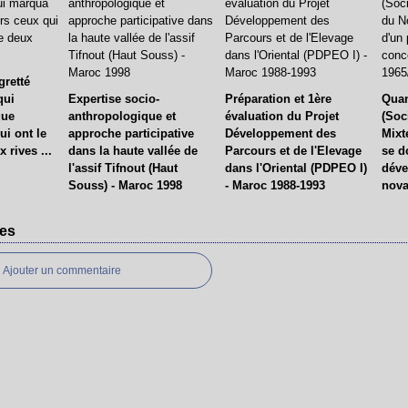
gretté
qui
Expertise socio-
Préparation et 1ère
Qua
que
anthropologique et
évaluation du Projet
(Soc
ui ont le
approche participative
Développement des
Mixt
 rives ...
dans la haute vallée de
Parcours et de l'Elevage
se d
l'assif Tifnout (Haut
dans l'Oriental (PDPEO I)
déve
Souss) - Maroc 1998
- Maroc 1988-1993
nova
es
Ajouter un commentaire