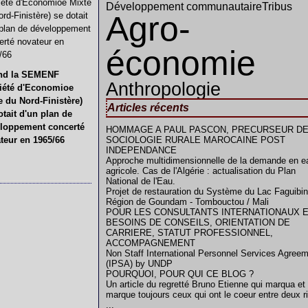
Développement communautaire
Tribus
Agro-
économie
nd la SEMENF
Anthropologie
iété d'Economioe
e du Nord-Finistère)
Articles récents
otait d'un plan de
loppement concerté
HOMMAGE A PAUL PASCON, PRECURSEUR DE
teur en 1965/66
SOCIOLOGIE RURALE MAROCAINE POST
INDEPENDANCE
Approche multidimensionnelle de la demande en e
agricole. Cas de l'Algérie : actualisation du Plan
National de l'Eau.
Projet de restauration du Système du Lac Faguibin
Région de Goundam - Tombouctou / Mali
POUR LES CONSULTANTS INTERNATIONAUX 
BESOINS DE CONSEILS, ORIENTATION DE
CARRIERE, STATUT PROFESSIONNEL,
ACCOMPAGNEMENT
Non Staff International Personnel Services Agree
(IPSA) by UNDP
POURQUOI, POUR QUI CE BLOG ?
Un article du regretté Bruno Etienne qui marqua et
marque toujours ceux qui ont le coeur entre deux r
...