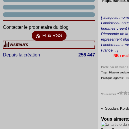
http://france3
[ Jusqu’au momen
Landerneau sous l
Contacter le propriétaire du blog
hommes créent l’
l’économie de la 
Flux RSS
représentent plu
Visiteurs
Landerneau »
rac
France... ]
Depuis la création
256 447
NB : mal
Posté par Christian 
Tags:
Histoire sociale
Politique agricole
,
B
Vous aimez ?
Vous aimerez