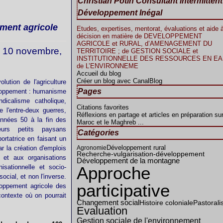
Christian Potin Consultant intermitten
Développement Inégal
ment agricole
Etudes, expertises, mentorat, évaluations et aide à
décision en matière de DEVELOPPEMENT
AGRICOLE et RURAL, d’AMENAGEMENT DU
i 10 novembre,
TERRITOIRE ; de GESTION SOCIALE et
INSTITUTIONNELLE DES RESSOURCES EN EAU
de L’ENVIRONNEME
Accueil du blog
Créer un blog avec CanalBlog
lution de l'agriculture
Pages
eloppement : humanisme
ndicalisme catholique,
Citations favorites
 l'entre-deux guerres,
Réflexions en partage et articles en préparation sur
années 50 à la fin des
Maroc et le Maghreb ...
urs petits paysans
Catégories
ortatrice en faisant un
Développement rural
ar la création d'emplois
Agronomie
Recherche-vulgarisation-développement
, et aux organisations
Développement de la montagne
nisationnelle et socio-
Approche
ocial, et non l'inverse.
participative
loppement agricole des
ontexte où on pourrait
Changement social
Histoire coloniale
Pastoral
Evaluation
Gestion sociale de l'environnement