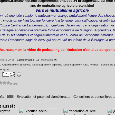
-regions.francetvinfo.fr/bretagne/emissions/doc-24-bretagne/actu/du-bruit
ans-de-mutualisme-agricole-breton.html
Vers le mutualisme agricole
t où une idée simple, le mutualisme, change brutalement l’ordre des choses
’impulsion de l’aristocratie foncière finistérienne, ultra catholique, et anti-ré
Office Central de Landerneau. En quelques décennies, cette organisation va 
Bretagne et devenir la première force économique de la région. Aujourd’hui, les
s de 15 000 emplois et l’agro-alimentaire est au cœur de l’économie bretonne.
onte l‘étonnante saga de ceux qui ont œuvré pour faire de la Bretagne la pre
heureusement la vidéo de podcasting de l'émission n'est plus duisponible
Potin à 09:48 -
Commentaires [
…
]
- Permalien [
#
]
,
Organisations agricoles
,
Développement agricole
,
Développement rural
,
France
,
Sociologie p
retagne
0 vote
Soudan, Kordofan 1988 - Evaluation et potentiel d'amélioration des systèmes de production en agriculture pluviale
 aussi :