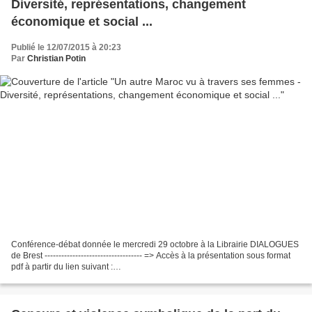
Diversité, représentations, changement
économique et social ...
Publié le 12/07/2015 à 20:23
Par
Christian Potin
Conférence-débat donnée le mercredi 29 octobre à la Librairie DIALOGUES
de Brest ----------------------------------- => Accès à la présentation sous format
pdf à partir du lien suivant :
https://www.dropbox.com/s/2lmx8dk9gd59fbu/PPT_UN%20AUTRE%20MAR
OC%20VU%20A%20TRAVERS%20SES%20FEMMES.pdf?dl=0...