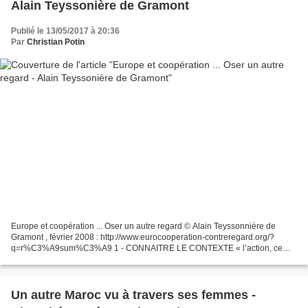
Alain Teyssonière de Gramont
Publié le 13/05/2017 à 20:36
Par
Christian Potin
Europe et coopération ... Oser un autre regard © Alain Teyssonnière de
Gramont , février 2008 : http://www.eurocooperation-contreregard.org/?
q=r%C3%A9sum%C3%A9 1 - CONNAITRE LE CONTEXTE « l’action, ce
sont des hommes au milieu des circonstances … » *...
Un autre Maroc vu à travers ses femmes -