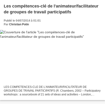
Les compétences-clé de l'animateur/facilitateur
de groupes de travail participatifs
Publié le 04/07/2014 à 01:01
Par
Christian Potin
LES COMPETENCES-CLE DE L’ANIMATEUR/FACILITATEUR DE
GROUPES DE TRAVAIL PARTICIPATIFS (R. Chambers, 2002 – Participatory
workshops : a sourcebook of 21 sets of ideas and activities – London,
Earthscan ) Il ne faut pas : se précipiter donner un cours critiquer...