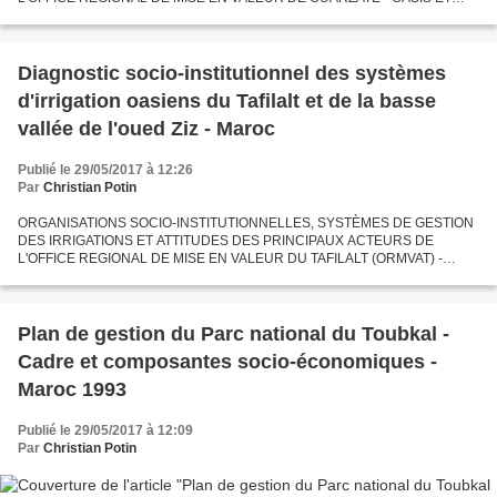
VALLEE DU DRAÂ Christian Potin Consultant, 1995 Annexe tirée à part des
rapports...
Diagnostic socio-institutionnel des systèmes
d'irrigation oasiens du Tafilalt et de la basse
vallée de l'oued Ziz - Maroc
Publié le 29/05/2017 à 12:26
Par
Christian Potin
ORGANISATIONS SOCIO-INSTITUTIONNELLES, SYSTÈMES DE GESTION
DES IRRIGATIONS ET ATTITUDES DES PRINCIPAUX ACTEURS DE
L'OFFICE REGIONAL DE MISE EN VALEUR DU TAFILALT (ORMVAT) -
OASIS DU TAFILALT ET BASSE VALLEE DU ZIZ Christian Potin Consultant,
1995 Annexe...
Plan de gestion du Parc national du Toubkal -
Cadre et composantes socio-économiques -
Maroc 1993
Publié le 29/05/2017 à 12:09
Par
Christian Potin