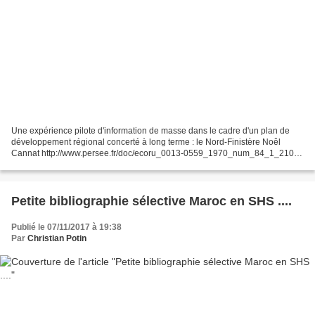
Une expérience pilote d'information de masse dans le cadre d'un plan de
développement régional concerté à long terme : le Nord-Finistère Noêl
Cannat http://www.persee.fr/doc/ecoru_0013-0559_1970_num_84_1_2101
=> Sommaire avec liens du n° correspondant...
Petite bibliographie sélective Maroc en SHS ....
Publié le 07/11/2017 à 19:38
Par
Christian Potin