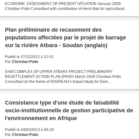
ECONOMIC ASSESSMENT OF PRESENT SITUATION January 2009
Christian Potin Consultant with contribution of Henri Bak for agricultural
aspects and Françoise Estreguil for gender aspects (both of them
consultants...
Plan préliminaire de recasement des
populations affectées par le projet de barrage
sur la rivière Atbara - Soudan (anglais)
Publié le 27/11/2013 à 21:41
Par
Christian Potin
DAM COMPLEX OF UPPER ATBARA PROJECT PRELIMINARY
RESETTLEMENT ACTION PLAN (PRAP) March 2009 Christian Potin
Consultant (in the frame of SOGREAH’s Impact study for Dam
Implementation Unit of Soudan) => pour accéder au rapport complet cliquer
sur le lien...
Consistance type d'une étude de faisabilité
socio-institutionnelle de gestion participative de
l'environnement en Afrique
Publié le 04/02/2013 à 00:20
Par
Christian Potin