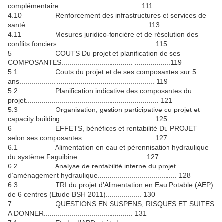
complémentaire......................................... 111
4.10 Renforcement des infrastructures et services de
santé............................................................. 113
4.11 Mesures juridico-foncière et de résolution des
conflits fonciers................................................. 115
5 COUTS Du projet et planification de ses
COMPOSANTES.................................... ..................119
5.1 Couts du projet et de ses composantes sur 5
ans.................................................................... 119
5.2 Planification indicative des composantes du
projet................................................................... 121
5.3 Organisation, gestion participative du projet et
capacity building............................................... 125
6 EFFETS, bénéfices et rentabilité Du PROJET
selon ses composantes.....................................127
6.1 Alimentation en eau et pérennisation hydraulique
du système Faguibine.................................. 127
6.2 Analyse de rentabilité interne du projet
d’aménagement hydraulique........................................ 128
6.3 TRI du projet d’Alimentation en Eau Potable (AEP)
de 6 centres (Etude BSH 2011).................. 130
7 QUESTIONS EN SUSPENS, RISQUES ET SUITES
A DONNER............................................. 131