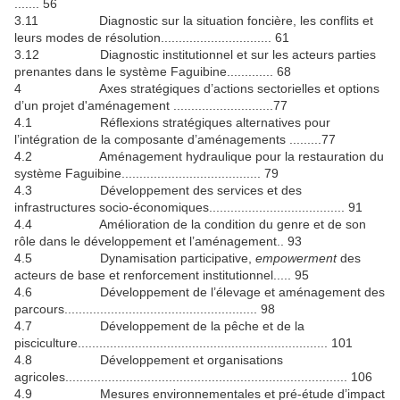
....... 56
3.11 Diagnostic sur la situation foncière, les conflits et
leurs modes de résolution............................... 61
3.12 Diagnostic institutionnel et sur les acteurs parties
prenantes dans le système Faguibine............. 68
4 Axes stratégiques d’actions sectorielles et options
d’un projet d'aménagement ............................77
4.1 Réflexions stratégiques alternatives pour
l’intégration de la composante d’aménagements .........77
4.2 Aménagement hydraulique pour la restauration du
système Faguibine....................................... 79
4.3 Développement des services et des
infrastructures socio-économiques...................................... 91
4.4 Amélioration de la condition du genre et de son
rôle dans le développement et l’aménagement.. 93
4.5 Dynamisation participative,
empowerment
des
acteurs de base et renforcement institutionnel..... 95
4.6 Développement de l’élevage et aménagement des
parcours...................................................... 98
4.7 Développement de la pêche et de la
pisciculture...................................................................... 101
4.8 Développement et organisations
agricoles............................................................................... 106
4.9 Mesures environnementales et pré-étude d’impact