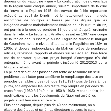
dépression du Faguibine » que « La configuration des divers lacs
de la région varie chaque année, suivant l’importance de la crue
du fleuve. ». « Déjà en 1915, des travaux de faible importance
exécuté au seuil de Djindjin, et le nettoiement des marigots
encombrés de bourgou et barrés par des digues que les
indigènes avaient maladroitement établies pour la culture du riz,
ont permis à la crue de pénétrer 15 jours plut tôt qu’à l’ordinaire
dans le Télé. » Le lieutenant Villatte dressait en 1907 une coupe
de la région depuis Issafaye au lac Faguibine suivant le marigot
de Goundam, avec le niveau d’eau dans le Faguibine en 1894 et
1905. Si depuis l’indépendance du Mali on relève de nombreux
articles, réflexions, rapports et études sur le Lac
Faguibine force
est de constater qu’aucun projet intégré d’envergure n’a été
entrepris, même avant la période d’insécurité 2012/2013 qui a
bloqué la situation.
La plupart des études passées ont tenté de résoudre un seul
problème : soit lutter pour améliorer le remplissage des lacs en
périodes de faibles crues (période 1913/1917 puis de 1972 à nos
jours), soit empêcher les lacs d’être trop remplis en périodes de
crues fortes (1930 à 1940, puis 1950 à 1965). A chaque fois, les
modifications dans les écoulements du Niger ont arrêté les
projets avant leur mise en œuvre.
Plus handicapant, depuis plus de 40 ans maintenant, on a
élaboré des études et schémas directeurs successifs sans