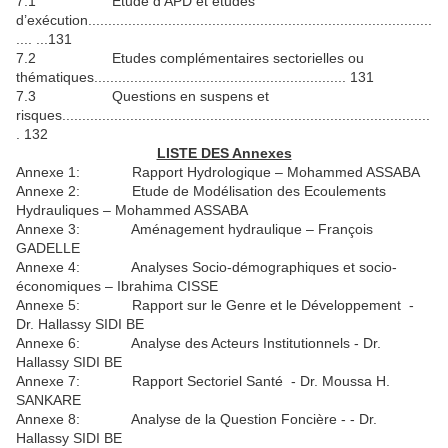
7.1 Etude d’APD et études
d’exécution......................................................................................
.... ...131
7.2 Etudes complémentaires sectorielles ou
thématiques............................................................... 131
7.3 Questions en suspens et
risques............................................................................................
. 132
LISTE DES Annexes
Annexe 1: Rapport Hydrologique – Mohammed ASSABA
Annexe 2: Etude de Modélisation des Ecoulements
Hydrauliques – Mohammed ASSABA
Annexe 3: Aménagement hydraulique – François
GADELLE
Annexe 4: Analyses Socio-démographiques et socio-
économiques – Ibrahima CISSE
Annexe 5: Rapport sur le Genre et le Développement -
Dr. Hallassy SIDI BE
Annexe 6: Analyse des Acteurs Institutionnels - Dr.
Hallassy SIDI BE
Annexe 7: Rapport Sectoriel Santé - Dr. Moussa H.
SANKARE
Annexe 8: Analyse de la Question Foncière - - Dr.
Hallassy SIDI BE