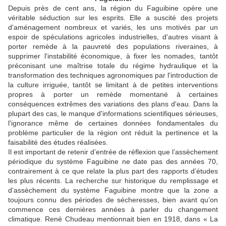
Depuis près de cent ans, la région du Faguibine opère une
véritable séduction sur les esprits. Elle a suscité des projets
d'aménagement nombreux et variés, les uns motivés par un
espoir de spéculations agricoles industrielles, d'autres visant à
porter remède à la pauvreté des populations riveraines, à
supprimer l'instabilité économique, à fixer les nomades, tantôt
préconisant une maîtrise totale du régime hydraulique et la
transformation des techniques agronomiques par l'introduction de
la culture irriguée, tantôt se limitant à de petites interventions
propres à porter un remède momentané à certaines
conséquences extrêmes des variations des plans d'eau. Dans la
plupart des cas, le manque d'informations scientifiques sérieuses,
l'ignorance même de certaines données fondamentales du
problème particulier de la région ont réduit la pertinence et la
faisabilité des études réalisées.
Il est important de retenir d’entrée de réflexion que l’assèchement
périodique du système Faguibine ne date pas des années 70,
contrairement à ce que relate la plus part des rapports d’études
les plus récents. La recherche sur historique du remplissage et
d’assèchement du système Faguibine montre que la zone a
toujours connu des périodes de sécheresses, bien avant qu’on
commence ces dernières années à parler du changement
climatique. René Chudeau mentionnait bien en 1918, dans « La