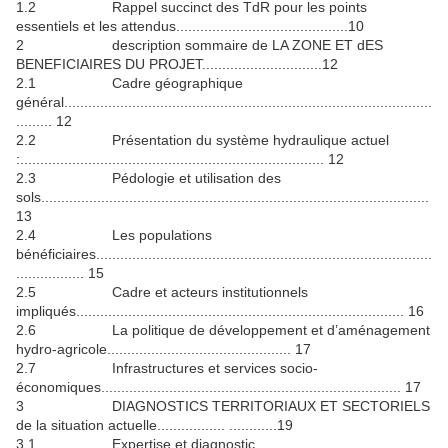
1.2 Rappel succinct des TdR pour les points
essentiels et les attendus...........................................10
2 description sommaire de LA ZONE ET dES
BENEFICIAIRES DU PROJET..............................12
2.1 Cadre géographique
général............................................................................................
......... 12
2.2 Présentation du système hydraulique actuel
:............................................................................ 12
2.3 Pédologie et utilisation des
sols.................................................................................................
13
2.4 Les populations
bénéficiaires....................................................................................
................. 15
2.5 Cadre et acteurs institutionnels
impliqués.................................................................................. 16
2.6 La politique de développement et d’aménagement
hydro-agricole.............................................. 17
2.7 Infrastructures et services socio-
économiques........................................................................... 17
3 DIAGNOSTICS TERRITORIAUX ET SECTORIELS
de la situation actuelle................. ............19
3.1 Expertise et diagnostic