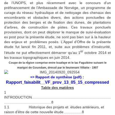
de l’UNOPS, et plus récemment avec le concours d’un
préfinancement de l’Ambassade de Norvège, un programme de
curage du réseau hydraulique et de nettoyage des chenaux des
encombrants et obstacles divers, des actions ponctuelles de
protection des berges et de fixation des dunes, de plantations
d’arbres, de construction de pistes. Ces travaux ponctuels
provisoires, dont on peut déplorer le manque de suivi-évaluation
ex post pour la présente étude, ne sont pas bien sur à la hauteur
des enjeux et problèmes posés. L’Appel d’Offre de la présente
étude fut lancé fin 2011, et, suite aux problèmes d’insécurité,
er
l’étude ne put effectivement démarrer qu’au 1
octobre 2014 et
les travaux topographiques en juin 2014.
Coupe de la région comprise entre Issafaye et le lac Faguibine suivant le
marigot de Goundam, dressé par le lieutenant Villatte - 1907
=> Rapport de synthèse (pdf) :
Rapport_faisabilit__VF_prov_13_05_15_compressed
Table des matières
1
INTRODUCTION.............................................................................
..............................................8
1.1 Historique des projets et études antérieurs, et
raison d’être de cette nouvelle étude..................8