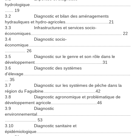
hydrologique...................................................................................
....... 19
3.2 Diagnostic et bilan des aménagements
hydrauliques et hydro-agricoles....................................21
3.3 Infrastructures et services socio-
économiques........................................................................... 22
3.4 Diagnostic socio-
économique....................................................................................
................. 26
3.5 Diagnostic sur le genre et son rôle dans le
développement........................................................31
3.6 Diagnostic des systèmes
d’élevage........................................................................................
... 35
3.7 Diagnostic sur les systèmes de pêche dans la
région du Faguibine...........................................42
3.8 Diagnostic agronomique et problématique de
développement agricole......................................46
3.9 Diagnostic
environnemental.............................................................................
.......................... 53
3.10 Diagnostic sanitaire et
épidémiologique..............................................................................