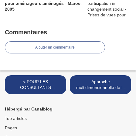
pour aménageurs aménagés - Maroc,
2005
Commentaires
Ajouter un commentaire
< POUR LES
Approche
CONSULTANTS
multidimensionnelle de la
INTERNATIONAUX EN
demande en eau agricole.
BESOINS DE CONSEILS,
Cas de l'Algérie :
ORIENTATION DE
actualisation du Plan
Hébergé par Canalblog
CARRIERE, STATUT
National de l'Eau. >
PROFESSIONNEL,
Top articles
ACCOMPAGNEMENT
Pages