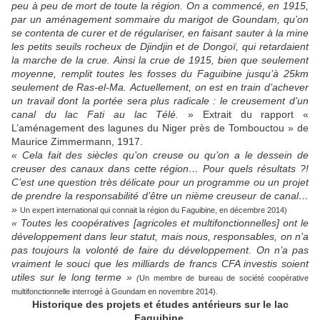
peu à peu de mort de toute la région.
On a commencé, en 1915,
par un aménagement sommaire du marigot de Goundam, qu’on
se contenta de curer et de régulariser, en faisant sauter à la mine
les petits seuils rocheux de Djindjin et de Dongoï, qui retardaient
la marche de la crue.
Ainsi la crue de 1915, bien que seulement
moyenne, remplit toutes les fosses du Faguibine jusqu’à 25km
seulement de Ras-el-Ma.
Actuellement, on est en train d’achever
un travail dont la portée sera plus radicale : le creusement d’un
canal du lac Fati au lac Télé.
» Extrait du rapport «
L’aménagement des lagunes du Niger près de Tombouctou » de
Maurice Zimmermann, 1917.
« Cela fait des siècles qu’on creuse ou qu’on a le dessein de
creuser des canaux dans cette région… Pour quels résultats ?!
C’est une question très délicate pour un programme ou un projet
de prendre la responsabilité d’être un nième creuseur de canal…
»
Un expert international qui connait la région du Faguibine, en décembre 2014)
« Toutes les coopératives [agricoles et multifonctionnelles] ont le
développement dans leur statut, mais nous, responsables, on n’a
pas toujours la volonté de faire du développement. On n’a pas
vraiment le souci que les milliards de francs CFA investis soient
utiles sur le long terme »
(
Un membre de bureau de société coopérative
multifonctionnelle interrogé à Goundam en novembre 2014).
Historique des projets et études antérieurs sur le lac
Faguibine.