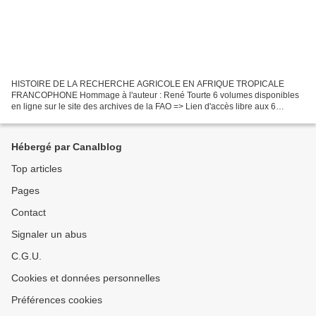
HISTOIRE DE LA RECHERCHE AGRICOLE EN AFRIQUE TROPICALE
FRANCOPHONE Hommage à l'auteur : René Tourte 6 volumes disponibles
en ligne sur le site des archives de la FAO => Lien d'accès libre aux 6
volumes : http://www.fao.org/docrep/009/a0217f/a0217f00.htm...
Hébergé par Canalblog
Top articles
Pages
Contact
Signaler un abus
C.G.U.
Cookies et données personnelles
Préférences cookies