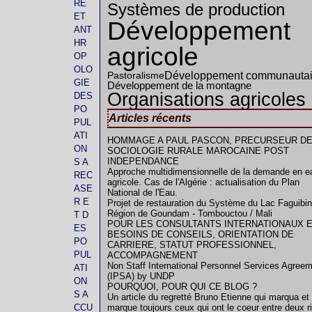
RE
Systèmes de production
ET
Développement
ANT
HR
agricole
OP
OLO
Développement communautai
Pastoralisme
GIE
Développement de la montagne
Organisations agricoles
DES
PO
Articles récents
PUL
ATI
HOMMAGE A PAUL PASCON, PRECURSEUR DE
ON
SOCIOLOGIE RURALE MAROCAINE POST
INDEPENDANCE
S A
Approche multidimensionnelle de la demande en e
REC
agricole. Cas de l'Algérie : actualisation du Plan
ASE
National de l'Eau.
R E
Projet de restauration du Système du Lac Faguibin
Région de Goundam - Tombouctou / Mali
T D
POUR LES CONSULTANTS INTERNATIONAUX 
ES
BESOINS DE CONSEILS, ORIENTATION DE
PO
CARRIERE, STATUT PROFESSIONNEL,
PUL
ACCOMPAGNEMENT
Non Staff International Personnel Services Agree
ATI
(IPSA) by UNDP
ON
POURQUOI, POUR QUI CE BLOG ?
S A
Un article du regretté Bruno Etienne qui marqua et
CCU
marque toujours ceux qui ont le coeur entre deux r