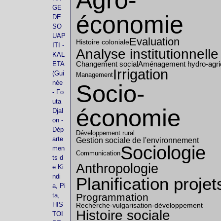
Agro-
GE
économie
DE
SO
UAP
Evaluation
Histoire coloniale
ITI -
Analyse institutionnelle
KAL
ETA
Changement social
Aménagement hydro-agri
Irrigation
(Gui
Management
née
Socio-
- Fo
uta
économie
Djal
on -
Dép
Développement rural
arte
Gestion sociale de l'environnement
Sociologie
men
Communication
ts d
Anthropologie
e Ki
ndi
Planification projet
a, Pi
ta,
Programmation
HIS
Recherche-vulgarisation-développement
Histoire sociale
TOI