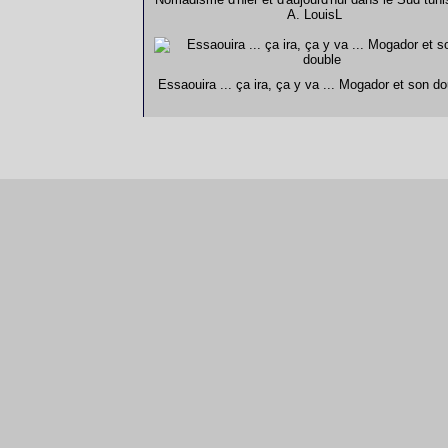
A. LouisL
Essaouira ... ça ira, ça y va ... Mogador et son do