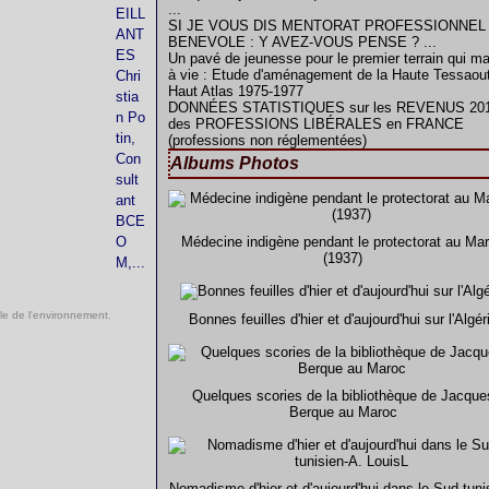
...
EILL
SI JE VOUS DIS MENTORAT PROFESSIONNEL
ANT
BENEVOLE : Y AVEZ-VOUS PENSE ? ...
ES
Un pavé de jeunesse pour le premier terrain qui m
à vie : Etude d'aménagement de la Haute Tessaout
Chri
Haut Atlas 1975-1977
stia
DONNÉES STATISTIQUES sur les REVENUS 20
n Po
des PROFESSIONS LIBÉRALES en FRANCE
tin,
(professions non réglementées)
Con
Albums Photos
sult
ant
BCE
O
Médecine indigène pendant le protectorat au Ma
(1937)
M,...
le de l'environnement
,
Bonnes feuilles d'hier et d'aujourd'hui sur l'Algér
Quelques scories de la bibliothèque de Jacque
Berque au Maroc
Nomadisme d'hier et d'aujourd'hui dans le Sud tuni