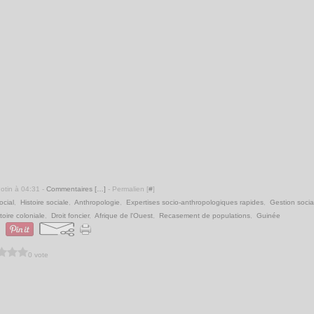
Potin à 04:31 -
Commentaires [
…
]
- Permalien [
#
]
cial
,
Histoire sociale
,
Anthropologie
,
Expertises socio-anthropologiques rapides
,
Gestion socia
toire coloniale
,
Droit foncier
,
Afrique de l'Ouest
,
Recasement de populations
,
Guinée
0 vote