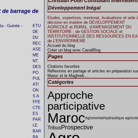
Christian Potin Consultant intermitten
Développement Inégal
t de barrage de
Etudes, expertises, mentorat, évaluations et aide à
décision en matière de DEVELOPPEMENT
ETU
AGRICOLE et RURAL, d’AMENAGEMENT DU
DE
TERRITOIRE ; de GESTION SOCIALE et
INSTITUTIONNELLE DES RESSOURCES EN EAU
DU
de L’ENVIRONNEME
REC
Accueil du blog
ASE
Créer un blog avec CanalBlog
ME
Pages
NT
Citations favorites
DES
Réflexions en partage et articles en préparation sur
PO
Maroc et le Maghreb ...
PUL
Catégories
ATI
ON
Approche
S A
FFE
participative
CTE
Maroc
ES
Agronomie
Hydraulique agricol
PAR
LE
Prospective
Tribus
BAR
RA