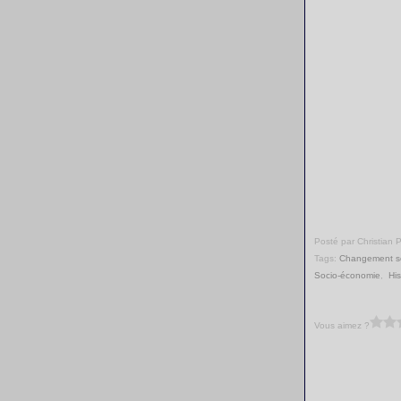
Posté par Christian 
Tags:
Changement so
Socio-économie
,
His
Vous aimez ?