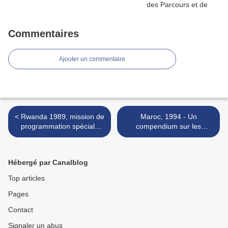
Commentaires
Ajouter un commentaire
< Rwanda 1989, mission de
Maroc, 1994 - Un
programmation spéciale
compendium sur les
d'un cycle de financement
principales lois de référence
quinquennal du FIDA
et leurs champs
d'application pour le
Hébergé par Canalblog
développement rural >
Top articles
Pages
Contact
Signaler un abus