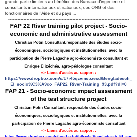
grande partie limitées au bénéfice des Bureaux d'ingénierie et
consultants internationaux et nationaux, des ONG et des
fonctionnaires de l'Aide et du pays ...
-------------------------------------------------------------------------------
FAP 22 River training pilot project - Socio-
economic and administrative assessment
Christian Potin Consultant,
responable des études socio-
économiques, sociologiques et institutionnelles
, avec la
participation de Pierre Lagache agro-économiste consultant et
Enrique Elizéchéa, agro-pédologue consultant
=> Liens d'accès au rapport :
https://www.dropbox.com/s/17r45qzvmcpzexd/Bengladesch_
EI_socio%C3%A9co_FAP22_River-Training_93.pdf?dl=0
FAP 21 - Socio-economic impact assessment
of the test structure project
Christian Potin Consultant, responable des études socio-
économiques, sociologiques et institutionnelles, avec la
participation de Pierre Lagache agro-économiste consultant
=> Liens d'accès au rapport :
https://www.dropbox.com/s/huy1cckz6b8sy4s/Bengladesch_EI_soc