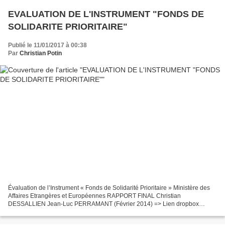
EVALUATION DE L'INSTRUMENT "FONDS DE
SOLIDARITE PRIORITAIRE"
Publié le 11/01/2017 à 00:38
Par
Christian Potin
Évaluation de l’Instrument « Fonds de Solidarité Prioritaire » Ministère des
Affaires Etrangères et Européennes RAPPORT FINAL Christian
DESSALLIEN Jean-Luc PERRAMANT (Février 2014) => Lien dropbox
d'accès au rapport en pdf :
https://www.dropbox.com/s/8ecnowy7ncphyak/Eval_InstrumentFSP_RAPPO