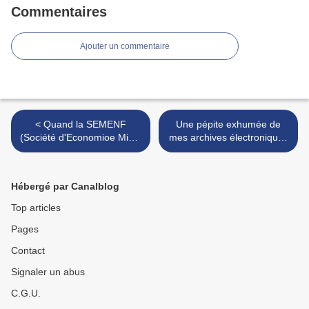
Commentaires
Ajouter un commentaire
< Quand la SEMENF
Une pépite exhumée de
(Société d'Economioe Mixte
mes archives électroniques
du Nord-Finistère) se dotait
- Carte d'Algérie de 1846
d'un plan de
divisée par tribus par
développement concerté
Carette et Warnier >
Hébergé par Canalblog
novateur en 1965/66
Top articles
Pages
Contact
Signaler un abus
C.G.U.