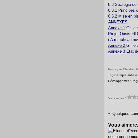
8.3 Stratégie de f
8.3.1 Principes d
8.3.2 Mise en pla
ANNEXES
Annexe 1
Grille 
Projet Oasis F
( A remplir au n
Annexe 2
Grille
Annexe 3
Etat d
Posté par Christian 
Tags:
Afrique sahéli
Développement Régi
Vous aimez ?
Vous aimerez