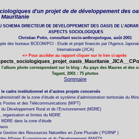
iologiques d'un projet de de développement des oas
 Mauritanie
U SCHEMA DIRECTEUR DE DEVELOPPEMENT DES OASIS DE L’ADRAR
ASPECTS SOCIOLOGIQUES
Christian Potin, consultant socio-anthropologue, août 2001
pte des bureaux BCEOM/PCI - Etude et projet financés par l'Agence Japonai
Internationale (JICA)
=> Pour accéder au rapport cliquer sur le lien ci-après
pects_sociologiques_projet_oasis_Mauritanie_JICA__CPo
 l'album photo correspondant sur le blog :
Au pays des Maures et des oa
Tagant, 2001 : 75 photos
Sommaire
 le cadre institutionnel et d’autres projets concernés
ministratif de la zone d’étude et système d’administration territoriale du Mini
des Postes et des Télécommunications (MIPT)
e du Développement Rural et de l’Environnement (MDRE)
ns, organisation et limites du MDRE
 MDRE dans la zone d’étude
Oasis
 de Gestion des Ressources Naturelles en Zone Pluviale ( PGRNP )
e des Affaires Economiques et du Développement (MAED)