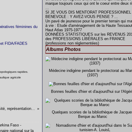
marque toujours ceux qui ont le coeur entre deux r
...
SI JE VOUS DIS MENTORAT PROFESSIONNEL
BENEVOLE : Y AVEZ-VOUS PENSE ? ...
Un pavé de jeunesse pour le premier terrain qui m
à vie : Etude d'aménagement de la Haute Tessaout
pératives féminines du
Haut Atlas 1975-1977
DONNÉES STATISTIQUES sur les REVENUS 20
des PROFESSIONS LIBÉRALES en FRANCE
(professions non réglementées)
rojet FIDA/FADES
Albums Photos
Médecine indigène pendant le protectorat au Ma
ropologiques rapides
,
(1937)
aulique agricole
Bonnes feuilles d'hier et d'aujourd'hui sur l'Algér
Un autre Maroc vu à travers ses femmes - Diversité, représentations, changement économique et social ...
Quelques scories de la bibliothèque de Jacque
Berque au Maroc