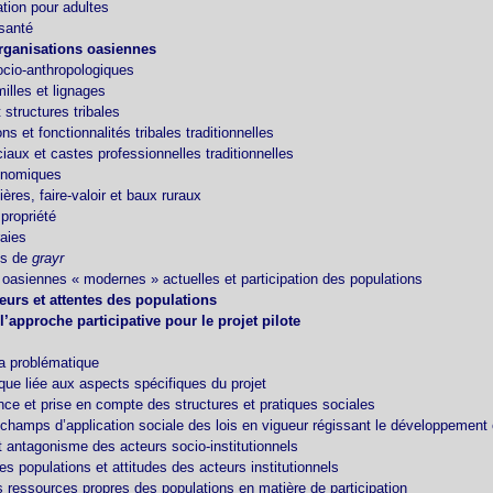
ation pour adultes
santé
organisations oasiennes
ocio-anthropologiques
illes et lignages
t structures tribales
ns et fonctionnalités tribales traditionnelles
iaux et castes professionnelles traditionnelles
conomiques
ères, faire-valoir et baux ruraux
 propriété
aies
es de
grayr
 oasiennes « modernes » actuelles et participation des populations
leurs et attentes des populations
l’approche participative pour le projet pilote
a problématique
que liée aux aspects spécifiques du projet
ce et prise en compte des structures et pratiques sociales
 champs d’application sociale des lois en vigueur régissant le développement
et antagonisme des acteurs socio‑institutionnels
es populations et attitudes des acteurs institutionnels
s ressources propres des populations en matière de participation