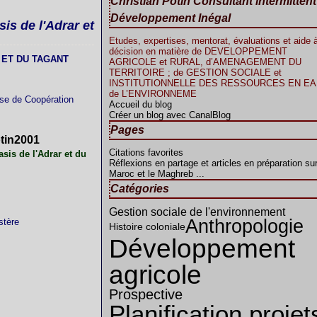
Christian Potin Consultant intermitten
Développement Inégal
is de l'Adrar et
Etudes, expertises, mentorat, évaluations et aide à
décision en matière de DEVELOPPEMENT
 ET DU TAGANT
AGRICOLE et RURAL, d’AMENAGEMENT DU
TERRITOIRE ; de GESTION SOCIALE et
INSTITUTIONNELLE DES RESSOURCES EN EAU
de L’ENVIRONNEME
se de Coopération
Accueil du blog
Créer un blog avec CanalBlog
Pages
tin2001
Citations favorites
sis de l'Adrar et du
Réflexions en partage et articles en préparation sur
Maroc et le Maghreb ...
Catégories
Gestion sociale de l'environnement
Anthropologie
stère
Histoire coloniale
Développement
agricole
Prospective
Planification projet