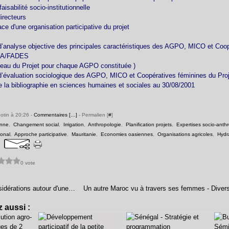
aisabilité socio-institutionnelle
irecteurs
ce d'une organisation participative du projet
d’analyse objective des principales caractéristiques des AGPO, MICO et Coo
IDA/FADES
iveau du Projet pour chaque AGPO constituée )
 d’évaluation sociologique des AGPO, MICO et Coopératives féminines du P
e la bibliographie en sciences humaines et sociales au 30/08/2001
Potin à 20:26 -
Commentaires [
…
]
- Permalien [
#
]
enne
,
Changement social
,
Irrigation
,
Anthropologie
,
Planification projets
,
Expertises socio-anth
onal
,
Approche participative
,
Mauritanie
,
Economies oasiennes
,
Organisations agricoles
,
Hydr
0 vote
Quelques considérations autour d'une typologie des typologies
 aussi :