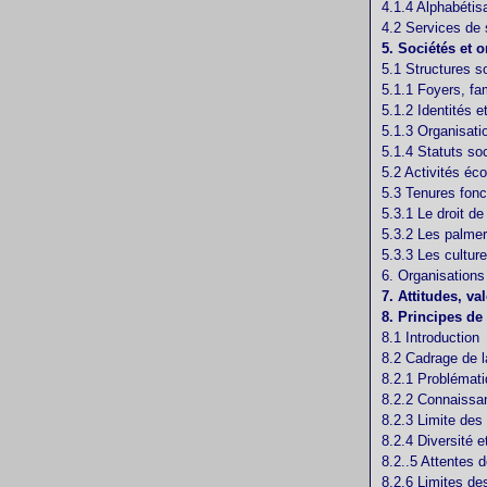
4.1.4 Alphabétis
4.2 Services de 
5. Sociétés et 
5.1 Structures s
5.1.1 Foyers, fam
5.1.2 Identités e
5.1.3 Organisatio
5.1.4 Statuts soc
5.2 Activités é
5.3 Tenures fonci
5.3.1 Le droit de
5.3.2 Les palmer
5.3.3 Les cultur
6. Organisations
7. Attitudes, va
8. Principes de 
8.1 Introduction
8.2 Cadrage de l
8.2.1 Problémati
8.2.2 Connaissan
8.2.3 Limite des
8.2.4 Diversité 
8.2..5 Attentes d
8.2.6 Limites de