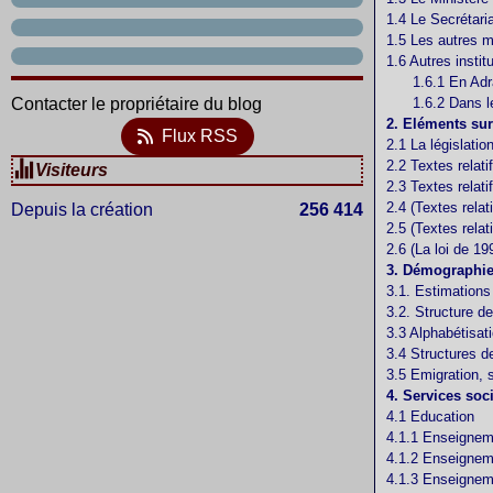
1.4 Le Secrétari
1.5 Les autres m
1.6 Autres insti
1.6.1 En Adr
Contacter le propriétaire du blog
1.6.2 Dans le
2. Eléments sur 
Flux RSS
2.1 La législatio
2.2 Textes relati
Visiteurs
2.3 Textes relati
2.4 (Textes rela
Depuis la création
256 414
2.5 (Textes relat
2.6 (La loi de 19
3. Démographie 
3.1. Estimations
3.2. Structure de
3.3 Alphabétisat
3.4 Structures de
3.5 Emigration, 
4. Services so
4.1 Education
4.1.1 Enseigneme
4.1.2 Enseignem
4.1.3 Enseignem