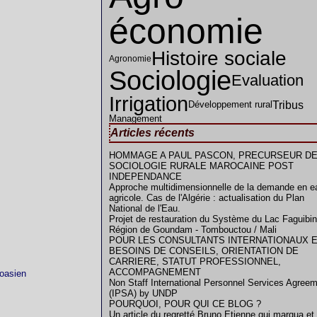
économie
Histoire sociale
Agronomie
Sociologie
Evaluation
Irrigation
Tribus
Développement rural
Management
Articles récents
HOMMAGE A PAUL PASCON, PRECURSEUR DE
SOCIOLOGIE RURALE MAROCAINE POST
INDEPENDANCE
Approche multidimensionnelle de la demande en e
agricole. Cas de l'Algérie : actualisation du Plan
National de l'Eau.
Projet de restauration du Système du Lac Faguibin
Région de Goundam - Tombouctou / Mali
POUR LES CONSULTANTS INTERNATIONAUX 
BESOINS DE CONSEILS, ORIENTATION DE
CARRIERE, STATUT PROFESSIONNEL,
ACCOMPAGNEMENT
 oasien
Non Staff International Personnel Services Agree
(IPSA) by UNDP
POURQUOI, POUR QUI CE BLOG ?
Un article du regretté Bruno Etienne qui marqua et