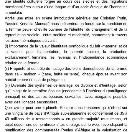
une identité culturelle forgée au cours des siècles et des migrations
transfontalières autour d’une langue et d’un code éthique de l’honneur :
le
puulaku
Après une mise en scène introductive générale par Christian Potin,
Yassine Kervella Mansaré nous présentera un focus sur la condition de
la femme peule, cheville ouvrière de l’identité, du changement et de la
reproduction sociale , entre tradition et modernité, notamment à travers
les axes thématiques suivant :
(i) Importance de la valeur identitaire symbolique du lait -maternel et de
la vache- pour l’alimentation, la parenté sociale, la production
exclusivement féminine, les revenus et l’indépendance économique
relative de la femme.
(ii) Propriété et contrôle de l’usage des biens domestiques de la femme
dans sa « maison » (case, hutte ou tente), chaque épouse ayant son
habitat propre en cas de polygamie.
(iii) Diversité des systèmes de mariage, de divorce et d’héritage, selon
qu’il s’agit de la première épouse (endogamie à l’intérieur du patrilignage
principal) ou des autres épouses suivantes, avec exogamie possible
avec des lignages secondaires.
Quel avenir pour une « planète Peule » sans frontières qui s’étend sur
une vingtaine de pays d’Afrique sub-saharienne et concernerait de 35 à
40 millions de « ressortissants » en grande majorité musulmans, et
objet désormais de nombreux sites et blogs sur le web, revendiquant la
réunification des communautés Peules d’Afrique et la valorisation de