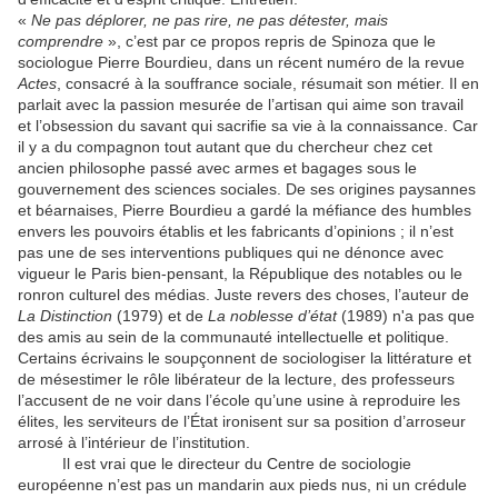
«
Ne pas déplorer, ne pas rire, ne pas détester, mais
comprendre
», c’est par ce propos repris de Spinoza que le
sociologue Pierre Bourdieu, dans un récent numéro de la revue
Actes
, consacré à la souffrance sociale, résumait son métier. Il en
parlait avec la passion mesurée de l’artisan qui aime son travail
et l’obsession du savant qui sacrifie sa vie à la connaissance. Car
il y a du compagnon tout autant que du chercheur chez cet
ancien philosophe passé avec armes et bagages sous le
gouvernement des sciences sociales. De ses origines paysannes
et béarnaises, Pierre Bourdieu a gardé la méfiance des humbles
envers les pouvoirs établis et les fabricants d’opinions ; il n’est
pas une de ses interventions publiques qui ne dénonce avec
vigueur le Paris bien-pensant, la République des notables ou le
ronron culturel des médias. Juste revers des choses, l’auteur de
La Distinction
(1979) et de
La noblesse d’état
(1989) n'a pas que
des amis au sein de la communauté intellectuelle et politique.
Certains écrivains le soupçonnent de sociologiser la littérature et
de mésestimer le rôle libérateur de la lecture, des professeurs
l’accusent de ne voir dans l’école qu’une usine à reproduire les
élites, les serviteurs de l’État ironisent sur sa position d’arroseur
arrosé à l’intérieur de l’institution.
Il est vrai que le directeur du Centre de sociologie
européenne n’est pas un mandarin aux pieds nus, ni un crédule