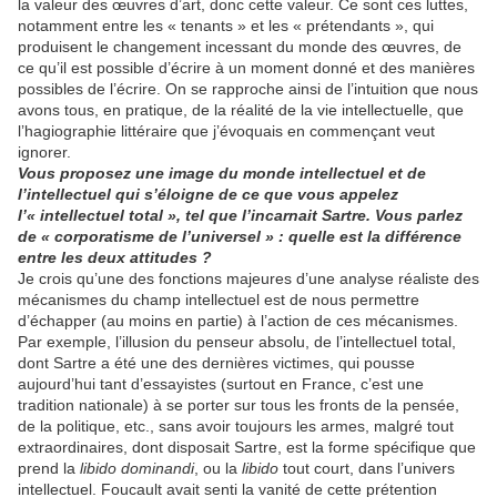
la valeur des œuvres d’art, donc cette valeur. Ce sont ces luttes,
notamment entre les « tenants » et les « prétendants », qui
produisent le changement incessant du monde des œuvres, de
ce qu’il est possible d’écrire à un moment donné et des manières
possibles de l’écrire. On se rapproche ainsi de l’intuition que nous
avons tous, en pratique, de la réalité de la vie intellectuelle, que
l’hagiographie littéraire que j’évoquais en commençant veut
ignorer.
Vous proposez une image du monde intellectuel et de
l’intellectuel qui s’éloigne de ce que vous appelez
l’« intellectuel total », tel que l’incarnait Sartre. Vous parlez
de « corporatisme de l’universel » : quelle est la différence
entre les deux attitudes ?
Je crois qu’une des fonctions majeures d’une analyse réaliste des
mécanismes du champ intellectuel est de nous permettre
d’échapper (au moins en partie) à l’action de ces mécanismes.
Par exemple, l’illusion du penseur absolu, de l’intellectuel total,
dont Sartre a été une des dernières victimes, qui pousse
aujourd’hui tant d’essayistes (surtout en France, c’est une
tradition nationale) à se porter sur tous les fronts de la pensée,
de la politique, etc., sans avoir toujours les armes, malgré tout
extraordinaires, dont disposait Sartre, est la forme spécifique que
prend la
libido dominandi
, ou la
libido
tout court, dans l’univers
intellectuel. Foucault avait senti la vanité de cette prétention