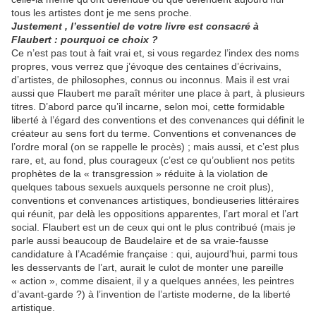
tous les artistes dont je me sens proche.
Justement , l’essentiel de votre livre est consacré à
Flaubert : pourquoi ce choix ?
Ce n’est pas tout à fait vrai et, si vous regardez l’index des noms
propres, vous verrez que j’évoque des centaines d’écrivains,
d’artistes, de philosophes, connus ou inconnus. Mais il est vrai
aussi que Flaubert me paraît mériter une place à part, à plusieurs
titres. D’abord parce qu’il incarne, selon moi, cette formidable
liberté à l’égard des conventions et des convenances qui définit le
créateur au sens fort du terme. Conventions et convenances de
l’ordre moral (on se rappelle le procès) ; mais aussi, et c’est plus
rare, et, au fond, plus courageux (c’est ce qu’oublient nos petits
prophètes de la « transgression » réduite à la violation de
quelques tabous sexuels auxquels personne ne croit plus),
conventions et convenances artistiques, bondieuseries littéraires
qui réunit, par delà les oppositions apparentes, l’art moral et l’art
social. Flaubert est un de ceux qui ont le plus contribué (mais je
parle aussi beaucoup de Baudelaire et de sa vraie-fausse
candidature à l’Académie française : qui, aujourd’hui, parmi tous
les desservants de l’art, aurait le culot de monter une pareille
« action », comme disaient, il y a quelques années, les peintres
d’avant-garde ?) à l’invention de l’artiste moderne, de la liberté
artistique.