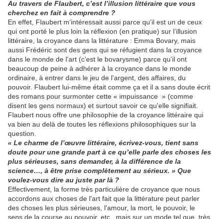
Au travers de Flaubert, c’est l’illusion littéraire que vous
cherchez en fait à comprendre ?
En effet, Flaubert m’intéressait aussi parce qu’il est un de ceux
qui ont porté le plus loin la réflexion (en pratique) sur l’illusion
littéraire, la croyance dans la littérature : Emma Bovary, mais
aussi Frédéric sont des gens qui se réfugient dans la croyance
dans le monde de l’art (c’est le bovarysme) parce qu’il ont
beaucoup de peine à adhérer à la croyance dans le monde
ordinaire, à entrer dans le jeu de l’argent, des affaires, du
pouvoir. Flaubert lui-même était comme ça et il a sans doute écrit
des romans pour surmonter cette « impuissance » (comme
disent les gens normaux) et surtout savoir ce qu'elle signifiait.
Flaubert nous offre une philosophie de la croyance littéraire qui
va bien au delà de toutes les réflexions philosophiques sur la
question.
« Le charme de l’œuvre littéraire, écrivez-vous, tient sans
doute pour une grande part à ce qu’elle parle des choses les
plus sérieuses, sans demander, à la différence de la
science…, à être prise complètement au sérieux. » Que
voulez-vous dire au juste par là ?
Effectivement, la forme très particulière de croyance que nous
accordons aux choses de l'art fait que la littérature peut parler
des choses les plus sérieuses, l'amour, la mort, le pouvoir, le
sens de la course au pouvoir, etc., mais sur un mode tel que, très