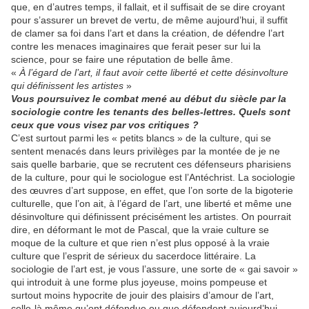
que, en d’autres temps, il fallait, et il suffisait de se dire croyant
pour s’assurer un brevet de vertu, de même aujourd’hui, il suffit
de clamer sa foi dans l’art et dans la création, de défendre l’art
contre les menaces imaginaires que ferait peser sur lui la
science, pour se faire une réputation de belle âme.
«
À l’égard de l’art, il faut avoir cette liberté et cette désinvolture
qui définissent les artistes
»
Vous poursuivez le combat mené au début du siècle par la
sociologie contre les tenants des belles-lettres. Quels sont
ceux que vous visez par vos critiques ?
C’est surtout parmi les « petits blancs » de la culture, qui se
sentent menacés dans leurs privilèges par la montée de je ne
sais quelle barbarie, que se recrutent ces défenseurs pharisiens
de la culture, pour qui le sociologue est l’Antéchrist. La sociologie
des œuvres d’art suppose, en effet, que l’on sorte de la bigoterie
culturelle, que l’on ait, à l’égard de l’art, une liberté et même une
désinvolture qui définissent précisément les artistes. On pourrait
dire, en déformant le mot de Pascal, que la vraie culture se
moque de la culture et que rien n’est plus opposé à la vraie
culture que l’esprit de sérieux du sacerdoce littéraire. La
sociologie de l’art est, je vous l’assure, une sorte de « gai savoir »
qui introduit à une forme plus joyeuse, moins pompeuse et
surtout moins hypocrite de jouir des plaisirs d’amour de l’art,
celle-là même qu’ont défendue ou que défendent aujourd’hui