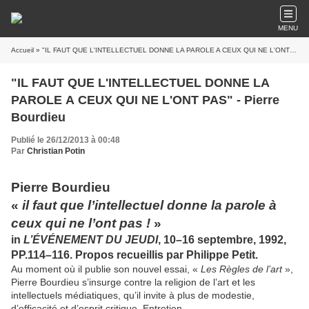
MENU
Accueil
» "IL FAUT QUE L'INTELLECTUEL DONNE LA PAROLE A CEUX QUI NE L'ONT PAS" - Pierre Bourdieu
"IL FAUT QUE L'INTELLECTUEL DONNE LA
PAROLE A CEUX QUI NE L'ONT PAS" - Pierre
Bourdieu
Publié le 26/12/2013 à 00:48
Par
Christian Potin
Pierre Bourdieu
«
il faut que l’intellectuel donne la parole à
ceux qui ne l’ont pas !
»
in
L’ÉVÉNEMENT DU JEUDI
, 10–16 septembre, 1992,
PP.114–116. Propos recueillis par Philippe Petit.
Au moment où il publie son nouvel essai, «
Les Règles de l’art
»,
Pierre Bourdieu s’insurge contre la religion de l’art et les
intellectuels médiatiques, qu’il invite à plus de modestie,
d’efficacité et d’esprit critique. Entretien.