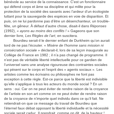
bénévole au service de la connaissance. C’est un fonctionnaire
qui défend corps et âme sa discipline et qui milite pour la
protection de la société des savants avec l’ardeur d’un écologiste
luttant pour la sauvegarde des espèces en voie de disparition. Et
puis, on ne lui pardonne pas d’être un désenchanteur, un trouble-
fête, un gêneur. À défaut d’autre chose, disait-il dans
Réponses
(1992), «
ayons au moins des conflits !
» Gageons que son
dernier livre
, Les Règles de l’art
, en suscitera.
Bourdieu serait-il le dernier enfant de Durkheim qu’on aurait
tord de ne pas l’écouter. «
Misère de l’homme sans mission ni
consécration sociale
» déclarait-il, lors de sa leçon inaugurale au
Collège de France en 1982 ; il n’a pas changé de programme. Il
n’est pas de véritable liberté intellectuelle pour ce gardien de
l’universel sans une analyse rigoureuse des contraintes sociales
qui pèsent sur le corps et l’esprit des « agents sociaux ». Les
artistes comme les écrivains ou philosophes ne font pas
exception à cette règle. Est-ce parce que la liberté est indivisible
qu’elle s’applique à tous les acteurs du monde social ? En un
sens : oui. Car on ne peut éviter de rendre raison de la croyance
de l’artiste en son art comme on ne peut éviter de rendre raison
de la croyance de n’importe quel individu dans ce qu’il fait. Ne
retiendrait-on que ce message du travail de Bourdieu que
l’éternel faux débat opposant la liberté individuelle et la nécessité
sociale serait caduc. Il prendrait, comme on dit, de la hauteur !