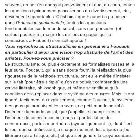
souvent, on ne s’en aperçoit pas vraiment et que, du coup, toutes
les questions typiquement pascaliennes du divertissement, etc.,
deviennent supportables. C’est ainsi que Flaubert a pu poser
dans
l’Éducation sentimentale
, toutes les questions
fondamentales sur le monde social, sans que personne (et
surtout pas Sartre, malgré les milliers de pages qu’il a
consacrées à Flaubert) s’en soit aperçu !
Vous reprochez au structuralisme en général et à Foucault
en particulier d’avoir une vision trop abstraite de l’art et des
artistes. Pouvez-vous préciser ?
Le structuralisme, ou plus exactement les formalistes russes et, à
leur suite, Foucault, qui a sans doute fourni la réalisation la plus
rigoureuse de la méthode structurale, ont eu le mérite d’insister
sur le fait (pour être simple) qu’on ne pouvait comprendre une
œuvre littéraire, philosophique, et même scientifique qu’à
condition de la replacer dans le système des œuvres. Mais ils ont
ignoré, tacitement ou explicitement, comme Foucault, le système
des gens qui produisent les œuvres, ce petit monde social à
l’intérieur du monde social, que j’appelle le champ : c’est à
l’intérieur de ce microcosme, dans et par les luttes de
concurrence, parfois meurtrières (symboliquement…), dont il est
le lieu, que se définissent, à chaque moment, les enjeux du jeu
littéraire (ou artistique, etc.) et que s’engendre la croyance dans