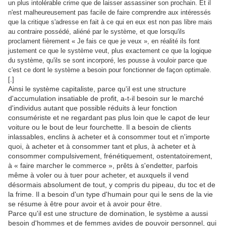
un plus intolérable crime que de laisser assassiner son prochain. Et il
n'est malheureusement pas facile de faire comprendre aux intéressés
que la critique s'adresse en fait à ce qui en eux est non pas libre mais
au contraire possédé, aliéné par le système, et que lorsqu'ils
proclament fièrement « Je fais ce que je veux », en réalité ils font
justement ce que le système veut, plus exactement ce que la logique
du système, qu'ils se sont incorporé, les pousse à vouloir parce que
c'est ce dont le système a besoin pour fonctionner de façon optimale.
[.]
Ainsi le système capitaliste, parce qu'il est une structure
d'accumulation insatiable de profit, a-t-il besoin sur le marché
d'individus autant que possible réduits à leur fonction
consumériste et ne regardant pas plus loin que le capot de leur
voiture ou le bout de leur fourchette. Il a besoin de clients
inlassables, enclins à acheter et à consommer tout et n'importe
quoi, à acheter et à consommer tant et plus, à acheter et à
consommer compulsivement, frénétiquement, ostentatoirement,
à « faire marcher le commerce », prêts à s'endetter, parfois
même à voler ou à tuer pour acheter, et auxquels il vend
désormais absolument de tout, y compris du pipeau, du toc et de
la frime. Il a besoin d'un type d'humain pour qui le sens de la vie
se résume à être pour avoir et à avoir pour être.
Parce qu'il est une structure de domination, le système a aussi
besoin d'hommes et de femmes avides de pouvoir personnel, qui