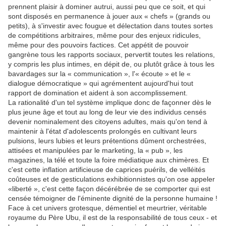
prennent plaisir à dominer autrui, aussi peu que ce soit, et qui
sont disposés en permanence à jouer aux « chefs » (grands ou
petits), à s'investir avec fougue et délectation dans toutes sortes
de compétitions arbitraires, même pour des enjeux ridicules,
même pour des pouvoirs factices. Cet appétit de pouvoir
gangrène tous les rapports sociaux, pervertit toutes les relations,
y compris les plus intimes, en dépit de, ou plutôt grâce à tous les
bavardages sur la « communication », l'« écoute » et le «
dialogue démocratique » qui agrémentent aujourd'hui tout
rapport de domination et aident à son accomplissement.
La rationalité d'un tel système implique donc de façonner dès le
plus jeune âge et tout au long de leur vie des individus censés
devenir nominalement des citoyens adultes, mais qu'on tend à
maintenir à l'état d'adolescents prolongés en cultivant leurs
pulsions, leurs lubies et leurs prétentions dûment orchestrées,
attisées et manipulées par le marketing, la « pub », les
magazines, la télé et toute la foire médiatique aux chimères. Et
c'est cette inflation artificieuse de caprices puérils, de velléités
coûteuses et de gesticulations exhibitionnistes qu'on ose appeler
«liberté », c'est cette façon décérébrée de se comporter qui est
censée témoigner de l'éminente dignité de la personne humaine !
Face à cet univers grotesque, démentiel et meurtrier, véritable
royaume du Père Ubu, il est de la responsabilité de tous ceux - et