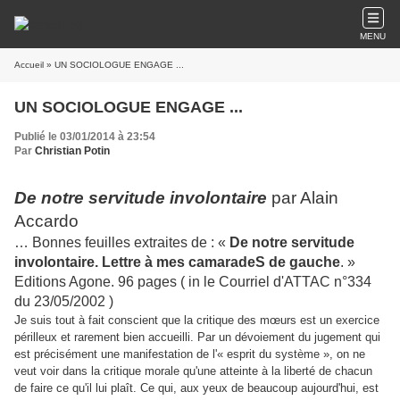
MENU
Accueil
» UN SOCIOLOGUE ENGAGE ...
UN SOCIOLOGUE ENGAGE ...
Publié le 03/01/2014 à 23:54
Par
Christian Potin
De notre servitude involontaire
par Alain
Accardo
… Bonnes feuilles extraites de : «
De notre servitude
involontaire. Lettre à mes camaradeS de gauche
. »
Editions Agone. 96 pages ( in le Courriel d'ATTAC n°334
du 23/05/2002 )
J
e suis tout à fait conscient que la critique des mœurs est un exercice
périlleux et rarement bien accueilli. Par un dévoiement du jugement qui
est précisément une manifestation de l'« esprit du système », on ne
veut voir dans la critique morale qu'une atteinte à la liberté de chacun
de faire ce qu'il lui plaît. Ce qui, aux yeux de beaucoup aujourd'hui, est