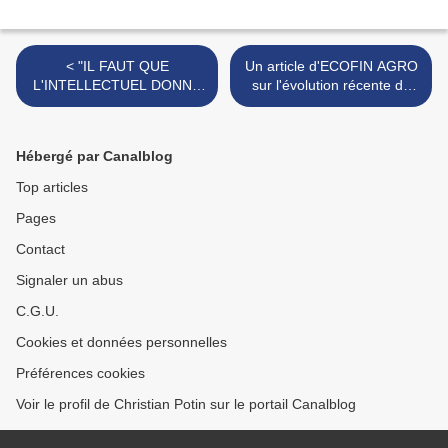
< "IL FAUT QUE
Un article d'ECOFIN AGRO
L'INTELLECTUEL DONNE
sur l'évolution récente de
LA PAROLE A CEUX QUI
l'irrigation en Algérie ...
NE L'ONT PAS" - Pierre
Comprenne qui pourra >
Bourdieu
Hébergé par Canalblog
Top articles
Pages
Contact
Signaler un abus
C.G.U.
Cookies et données personnelles
Préférences cookies
Voir le profil de Christian Potin sur le portail Canalblog