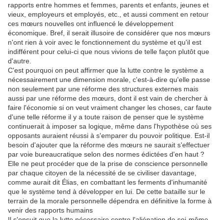
rapports entre hommes et femmes, parents et enfants, jeunes et
vieux, employeurs et employés, etc., et aussi comment en retour
ces mœurs nouvelles ont influencé le développement
économique. Bref, il serait illusoire de considérer que nos mœurs
n'ont rien à voir avec le fonctionnement du système et qu'il est
indifférent pour celui-ci que nous vivions de telle façon plutôt que
d'autre.
C'est pourquoi on peut affirmer que la lutte contre le système a
nécessairement une dimension morale, c'est-à-dire qu'elle passe
non seulement par une réforme des structures externes mais
aussi par une réforme des mœurs, dont il est vain de chercher à
faire l'économie si on veut vraiment changer les choses, car faute
d'une telle réforme il y a toute raison de penser que le système
continuerait à imposer sa logique, même dans l'hypothèse où ses
opposants auraient réussi à s'emparer du pouvoir politique. Est-il
besoin d'ajouter que la réforme des mœurs ne saurait s'effectuer
par voie bureaucratique selon des normes édictées d'en haut ?
Elle ne peut procéder que de la prise de conscience personnelle
par chaque citoyen de la nécessité de se civiliser davantage,
comme aurait dit Élias, en combattant les ferments d'inhumanité
que le système tend à développer en lui. De cette bataille sur le
terrain de la morale personnelle dépendra en définitive la forme à
venir des rapports humains
Il s'ensuit que la lutte nécessaire contre l'aliénation de soi-même