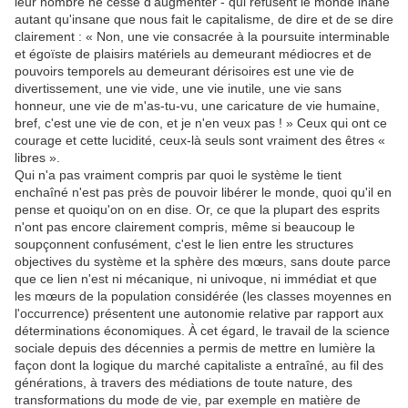
leur nombre ne cesse d'augmenter - qui refusent le monde inane
autant qu'insane que nous fait le capitalisme, de dire et de se dire
clairement : « Non, une vie consacrée à la poursuite interminable
et égoïste de plaisirs matériels au demeurant médiocres et de
pouvoirs temporels au demeurant dérisoires est une vie de
divertissement, une vie vide, une vie inutile, une vie sans
honneur, une vie de m'as-tu-vu, une caricature de vie humaine,
bref, c'est une vie de con, et je n'en veux pas ! » Ceux qui ont ce
courage et cette lucidité, ceux-là seuls sont vraiment des êtres «
libres ».
Qui n'a pas vraiment compris par quoi le système le tient
enchaîné n'est pas près de pouvoir libérer le monde, quoi qu'il en
pense et quoiqu'on on en dise. Or, ce que la plupart des esprits
n'ont pas encore clairement compris, même si beaucoup le
soupçonnent confusément, c'est le lien entre les structures
objectives du système et la sphère des mœurs, sans doute parce
que ce lien n'est ni mécanique, ni univoque, ni immédiat et que
les mœurs de la population considérée (les classes moyennes en
l'occurrence) présentent une autonomie relative par rapport aux
déterminations économiques. À cet égard, le travail de la science
sociale depuis des décennies a permis de mettre en lumière la
façon dont la logique du marché capitaliste a entraîné, au fil des
générations, à travers des médiations de toute nature, des
transformations du mode de vie, par exemple en matière de