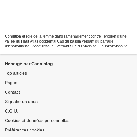
Condition et rôle de la femme dans l'aménagement contre l’érosion d’une
vallée du Haut Atlas occidental Cas du bassin versant du barrage
d’Ichakoukène - Assif Tifnout – Versant Sud du Massif du Toubkal/Massif du
Sirwa Christian Potin Consultant, 1998...
Hébergé par Canalblog
Top articles
Pages
Contact
Signaler un abus
C.G.U.
Cookies et données personnelles
Préférences cookies