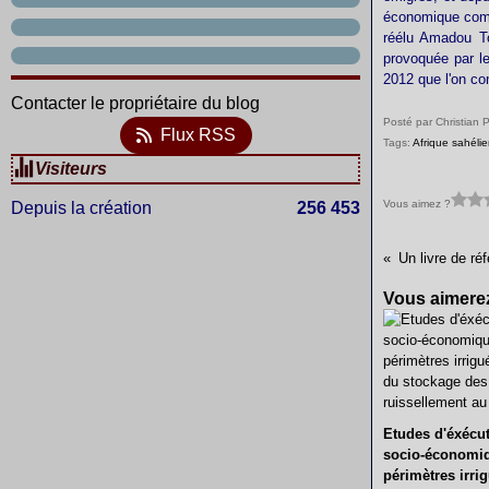
économique comm
réélu Amadou Tou
provoquée par le
2012 que l'on con
Contacter le propriétaire du blog
Posté par Christian 
Flux RSS
Tags:
Afrique sahéli
Visiteurs
Vous aimez ?
Depuis la création
256 453
Vous aimerez
Etudes d'éxécut
socio-économiq
périmètres irri