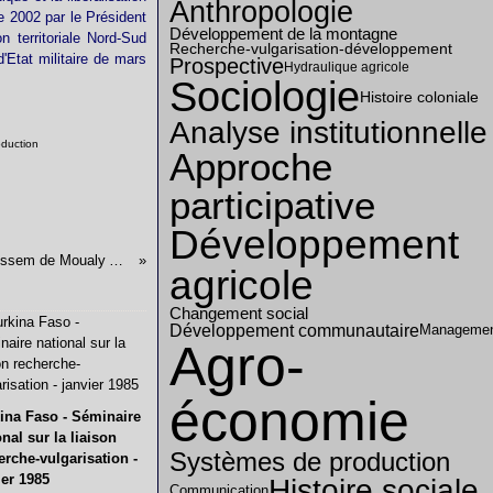
Anthropologie
 2002 par le Président
Développement de la montagne
 territoriale Nord-Sud
Recherche-vulgarisation-développement
'Etat militaire de mars
Prospective
Hydraulique agricole
Sociologie
Histoire coloniale
Analyse institutionnelle
duction
Approche
participative
Développement
T'bourida (fantasia des touristes) duMoussem de Moualy Abdallah Amghari - Commentaire complet de l'album photos
agricole
Changement social
Développement communautaire
Manageme
Agro-
économie
ina Faso - Séminaire
onal sur la liaison
Systèmes de production
erche-vulgarisation -
ier 1985
Histoire sociale
Communication