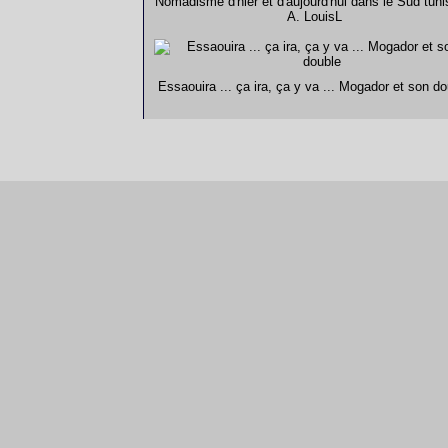
Nomadisme d'hier et d'aujourd'hui dans le Sud tuni
A. LouisL
Essaouira ... ça ira, ça y va ... Mogador et son do