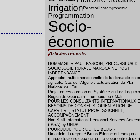
Irrigation
Pastoralisme
Agronomie
Programmation
Socio-
économie
Articles récents
HOMMAGE A PAUL PASCON, PRECURSEUR DE
SOCIOLOGIE RURALE MAROCAINE POST
INDEPENDANCE
Approche multidimensionnelle de la demande en e
agricole. Cas de l'Algérie : actualisation du Plan
National de l'Eau.
Projet de restauration du Système du Lac Faguibin
Région de Goundam - Tombouctou / Mali
POUR LES CONSULTANTS INTERNATIONAUX 
BESOINS DE CONSEILS, ORIENTATION DE
CARRIERE, STATUT PROFESSIONNEL,
ACCOMPAGNEMENT
Non Staff International Personnel Services Agree
(IPSA) by UNDP
POURQUOI, POUR QUI CE BLOG ?
Un article du regretté Bruno Etienne qui marqua et
marque toujours ceux qui ont le coeur entre deux r