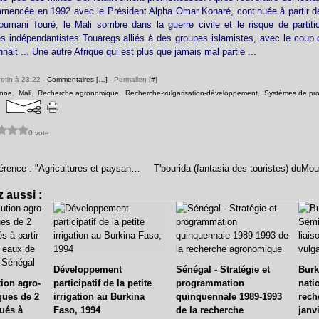
encée en 1992 avec le Président Alpha Omar Konaré, continuée à partir de
mani Touré, le Mali sombre dans la guerre civile et le risque de partition
s indépendantistes Touaregs alliés à des groupes islamistes, avec le coup d
nait ... Une autre Afrique qui est plus que jamais mal partie ...
Potin à 23:22 -
Commentaires [
…
]
- Permalien [
#
]
enne
,
Mali
,
Recherche agronomique
,
Recherche-vulgarisation-développement
,
Systèmes de pro
0 vote
Un livre de référence : "Agricultures et paysanneries des Tiers mondes" - Marc Dufumier - 2004
 aussi :
Développement
Sénégal - Stratégie et
Burk
ion agro-
participatif de la petite
programmation
nati
ues de 2
irrigation au Burkina
quinquennale 1989-1993
rech
gués à
Faso, 1994
de la recherche
janv