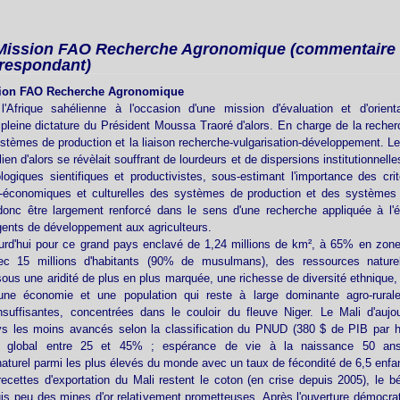
 Mission FAO Recherche Agronomique (commentaire
rrespondant)
sion FAO Recherche Agronomique
'Afrique sahélienne à l'occasion d'une mission d'évaluation et d'orient
pleine dictature du Président Moussa Traoré d'alors. En charge de la reche
systèmes de production et la liaison recherche-vulgarisation-développement. 
n d'alors se révèlait souffrant de lourdeurs et de dispersions institutionnelles.
logiques sientifiques et productivistes, sous-estimant l'importance des crit
o-économiques et culturelles des systèmes de production et des systèmes a
 donc être largement renforcé dans le sens d'une recherche appliquée à l'
gents de développement aux agriculteurs.
ourd'hui pour ce grand pays enclavé de 1,24 millions de km², à 65% en zone
vec 15 millions d'habitants (90% de musulmans), des ressources nature
ous une aridité de plus en plus marquée, une richesse de diversité ethnique, u
une économie et une population qui reste à large dominante agro-rurale
insuffisantes, concentrées dans le couloir du fleuve Niger. Le Mali d'aujo
ys les moins avancés selon la classification du PNUD (380 $ de PIB par h
ion global entre 25 et 45% ; espérance de vie à la naissance 50 an
turel parmi les plus élevés du monde avec un taux de fécondité de 6,5 enfa
recettes d'exportation du Mali restent le coton (en crise depuis 2005), le bét
is peu des mines d'or relativement prometteuses. Après l'ouverture démocratiq