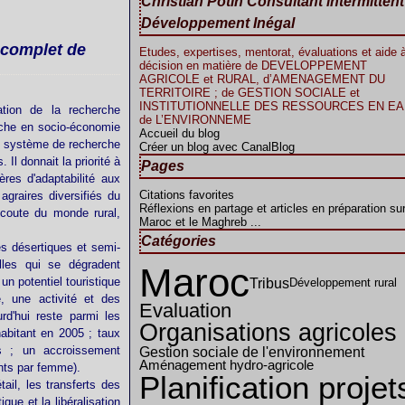
Christian Potin Consultant intermitten
Développement Inégal
 complet de
Etudes, expertises, mentorat, évaluations et aide à
décision en matière de DEVELOPPEMENT
AGRICOLE et RURAL, d’AMENAGEMENT DU
TERRITOIRE ; de GESTION SOCIALE et
INSTITUTIONNELLE DES RESSOURCES EN EAU
ation de la recherche
de L’ENVIRONNEME
rche en socio-économie
Accueil du blog
Le système de recherche
Créer un blog avec CanalBlog
 Il donnait la priorité à
Pages
ères d'adaptabilité aux
Citations favorites
graires diversifiés du
Réflexions en partage et articles en préparation sur
écoute du monde rural,
Maroc et le Maghreb ...
Catégories
s désertiques et semi-
lles qui se dégradent
Maroc
Tribus
n potentiel touristique
Développement rural
, une activité et des
Evaluation
urd'hui reste parmi les
Organisations agricoles
abitant en 2005 ; taux
s ; un accroissement
Gestion sociale de l'environnement
Aménagement hydro-agricole
nts par femme).
Planification projet
ail, les transferts des
ue et la libéralisation