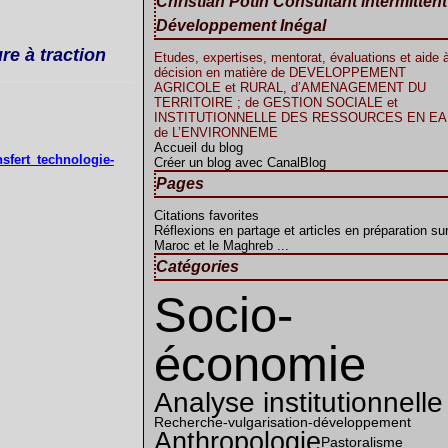
Christian Potin Consultant intermitten
Développement Inégal
re à traction
Etudes, expertises, mentorat, évaluations et aide à
décision en matière de DEVELOPPEMENT
AGRICOLE et RURAL, d’AMENAGEMENT DU
TERRITOIRE ; de GESTION SOCIALE et
INSTITUTIONNELLE DES RESSOURCES EN EAU
de L’ENVIRONNEME
Accueil du blog
sfert_technologie-
Créer un blog avec CanalBlog
Pages
Citations favorites
Réflexions en partage et articles en préparation sur
Maroc et le Maghreb ...
Catégories
Socio-
économie
Analyse institutionnelle
Recherche-vulgarisation-développement
Anthropologie
Pastoralisme