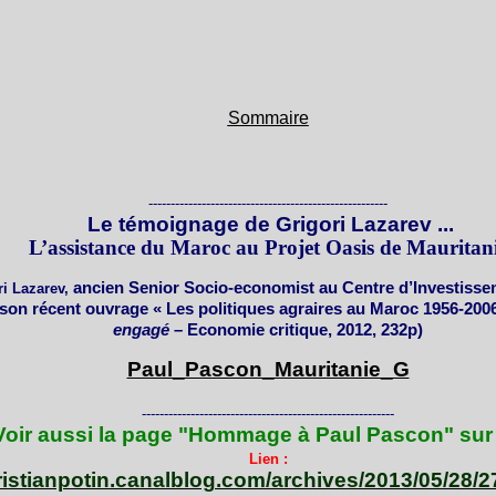
Sommaire
------------------------------------------------------
Le témoignage de Grigori Lazarev ...
L’assistance du Maroc au Projet Oasis de Mauritan
ancien Senior Socio-economist au Centre d’Investisse
i Lazarev,
e son récent ouvrage « Les politiques agraires au Maroc 1956-200
engagé –
Economie critique, 2012, 232p)
Paul_Pascon_Mauritanie_G
---------------------------------------------------------
Voir aussi la page "Hommage à Paul Pascon" sur
Lien :
hristianpotin.canalblog.com/archives/2013/05/28/