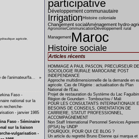
participative
Développement communautaire
Irrigation
Histoire coloniale
Changement social
Aménagement hydro-agri
Communication
Développement rural
Agronomie
Maroc
Management
ydraulique agricole
,
Histoire sociale
Articles récents
HOMMAGE A PAUL PASCON, PRECURSEUR DE
SOCIOLOGIE RURALE MAROCAINE POST
INDEPENDANCE
Les compétences-clé de l'animateur/facilitateur de groupes de travail participatifs
Approche multidimensionnelle de la demande en e
agricole. Cas de l'Algérie : actualisation du Plan
National de l'Eau.
Projet de restauration du Système du Lac Faguibin
Région de Goundam - Tombouctou / Mali
POUR LES CONSULTANTS INTERNATIONAUX 
BESOINS DE CONSEILS, ORIENTATION DE
CARRIERE, STATUT PROFESSIONNEL,
ACCOMPAGNEMENT
ina Faso - Séminaire
Non Staff International Personnel Services Agree
(IPSA) by UNDP
onal sur la liaison
POURQUOI, POUR QUI CE BLOG ?
erche-vulgarisation -
Un article du regretté Bruno Etienne qui marqua et