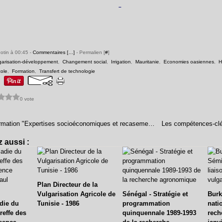
Potin à 00:45 -
Commentaires [
…
]
- Permalien [
#
]
garisation-développement
,
Changement social
,
Irrigation
,
Mauritanie
,
Economies oasiennes
,
H
ole
,
Formation
,
Transfert de technologie
0 vote
Session de formation "Expertises socioéconomiques et recasement des populations affectées par un projet d'équipement" (anglais)
 aussi :
Plan Directeur de la
Vulgarisation Agricole de
Sénégal - Stratégie et
Burk
die du
Tunisie - 1986
programmation
nati
reffe des
quinquennale 1989-1993
rech