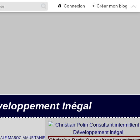
Connexion
+
Créer mon blog
éveloppement Inégal
MALE MAROC-MAURITANIE - P.PASCON, FAO 1985