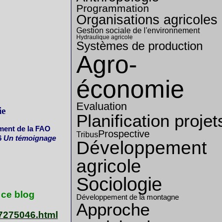
Programmation
Organisations agricoles
Gestion sociale de l'environnement
Hydraulique agricole
Systèmes de production
Agro-
économie
Evaluation
ie
Planification projet
ment de la FAO
Prospective
Tribus
6
Un témoignage
Développement
agricole
Sociologie
 ce blog
Développement de la montagne
Approche
27275046.html