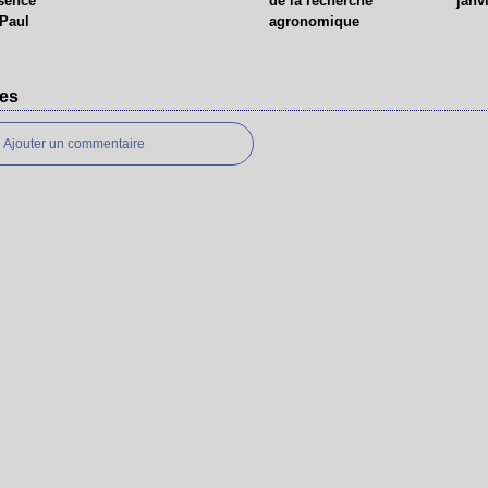
bsence
de la recherche
janv
 Paul
agronomique
es
Ajouter un commentaire