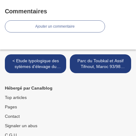
Commentaires
Ajouter un commentaire
< Etude typologique des
Parc du Toubkal et Assif
sytèmes d'élevage du
Tifnout, Maroc 93/98
massif du Moyen Atlas -
(commentaire complet à
Maroc 2002
l'album photo
correspondant) >
Hébergé par Canalblog
Top articles
Pages
Contact
Signaler un abus
C.G.U.