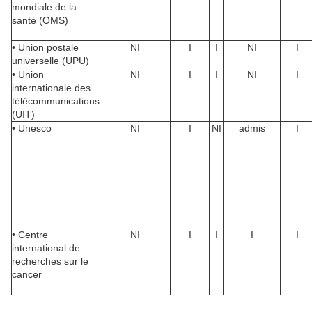
mondiale de la
santé (OMS)
• Union postale
NI
I
I
NI
I
universelle (UPU)
• Union
NI
I
I
NI
I
internationale des
télécommunications
(UIT)
• Unesco
NI
I
NI
admis
I
• Centre
NI
I
I
I
I
international de
recherches sur le
cancer