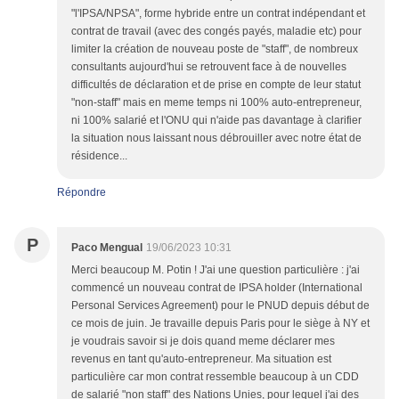
"l'IPSA/NPSA", forme hybride entre un contrat indépendant et
contrat de travail (avec des congés payés, maladie etc) pour
limiter la création de nouveau poste de "staff", de nombreux
consultants aujourd'hui se retrouvent face à de nouvelles
difficultés de déclaration et de prise en compte de leur statut
"non-staff" mais en meme temps ni 100% auto-entrepreneur,
ni 100% salarié et l'ONU qui n'aide pas davantage à clarifier
la situation nous laissant nous débrouiller avec notre état de
résidence...
Répondre
P
Paco Mengual
19/06/2023 10:31
Merci beaucoup M. Potin ! J'ai une question particulière : j'ai
commencé un nouveau contrat de IPSA holder (International
Personal Services Agreement) pour le PNUD depuis début de
ce mois de juin. Je travaille depuis Paris pour le siège à NY et
je voudrais savoir si je dois quand meme déclarer mes
revenus en tant qu'auto-entrepreneur. Ma situation est
particulière car mon contrat ressemble beaucoup à un CDD
de salarié "non staff" des Nations Unies, pour lequel j'ai des