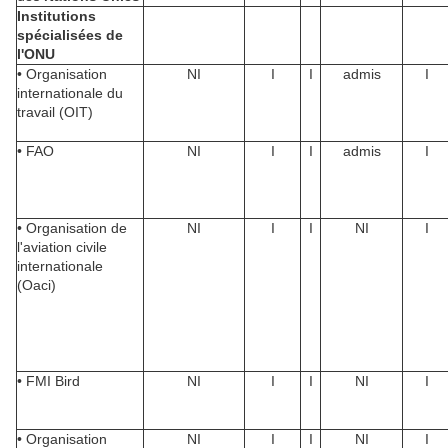
Institutions
spécialisées de
l'ONU
• Organisation
NI
I
I
admis
I
internationale du
travail (OIT)
• FAO
NI
I
I
admis
I
• Organisation de
NI
I
I
NI
I
l'aviation civile
internationale
(Oaci)
• FMI Bird
NI
I
I
NI
I
• Organisation
NI
I
I
NI
I