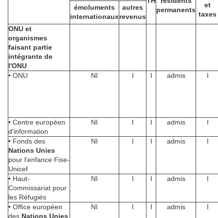
TH
résidents
et
émoluments
autres
permanents
taxes
internationaux
revenus
ONU et
organismes
faisant partie
intégrante de
l'ONU
• ONU
NI
I
I
admis
I
• Centre européen
NI
I
I
admis
I
d'information
• Fonds des
NI
I
I
admis
I
Nations
Unies
pour l'enfance Fise-
Unicef
• Haut-
NI
I
I
admis
I
Commissariat pour
les Réfugiés
• Office européen
NI
I
I
admis
I
des
Nations
Unies