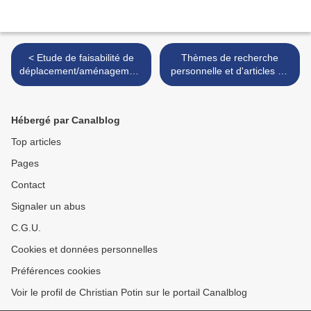
< Etude de faisabilité de
Thèmes de recherche
déplacement/aménagement
personnelle et d'articles en
d'un marché aux bestiaux :
préparation sine die ... >
le foirail de Bourg-en-
Bresse - France 1983
Hébergé par Canalblog
Top articles
Pages
Contact
Signaler un abus
C.G.U.
Cookies et données personnelles
Préférences cookies
Voir le profil de Christian Potin sur le portail Canalblog