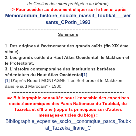
de Gestion des aires protégées au Maroc)
=> Pour accéder au document cliquer sur le lien ci-après
Memorandum_histoire_sociale_massif_Toubkal___ver
sants_CPotin_1993
------------------------------------------------------------------
Sommaire
1. Des origines à l'avènement des grands caïds (fin XIX ème
siècle).
2. Les grands caïds du Haut Atlas Occidental, le Makhzen et
le Protectorat.
3. L'histoire contemporaine des institutions berbères
sédentaires du Haut Atlas Occidental
[1]
.
[1]
D'après Robert MONTAGNE "Les Berbères et le Makhzen
dans le sud Marocain" - 1930.
--------------------------------------------------------------------------
=> Bibliographie consultée pour l'ensemble des expertises
socio-économiques des Parcs Nationaux du Toubkal, du
Tazzeka et d'Ifrane (rapports principaux sur d'autres
messages-articles du blog) :
Bibilographie_expertise_socio__conomqiue_parcs_Toubk
al_Tazzeka_Ifrane_C