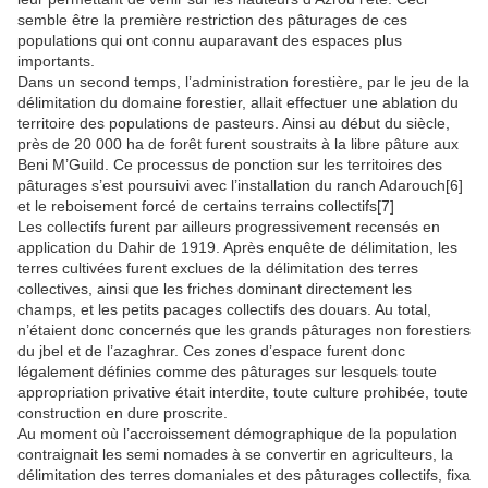
semble être la première restriction des pâturages de ces
populations qui ont connu auparavant des espaces plus
importants.
Dans un second temps, l’administration forestière, par le jeu de la
délimitation du domaine forestier, allait effectuer une ablation du
territoire des populations de pasteurs. Ainsi au début du siècle,
près de 20 000 ha de forêt furent soustraits à la libre pâture aux
Beni M’Guild. Ce processus de ponction sur les territoires des
pâturages s’est poursuivi avec l’installation du ranch Adarouch[6]
et le reboisement forcé de certains terrains collectifs[7]
Les collectifs furent par ailleurs progressivement recensés en
application du Dahir de 1919. Après enquête de délimitation, les
terres cultivées furent exclues de la délimitation des terres
collectives, ainsi que les friches dominant directement les
champs, et les petits pacages collectifs des douars. Au total,
n’étaient donc concernés que les grands pâturages non forestiers
du jbel et de l’azaghrar. Ces zones d’espace furent donc
légalement définies comme des pâturages sur lesquels toute
appropriation privative était interdite, toute culture prohibée, toute
construction en dure proscrite.
Au moment où l’accroissement démographique de la population
contraignait les semi nomades à se convertir en agriculteurs, la
délimitation des terres domaniales et des pâturages collectifs, fixa