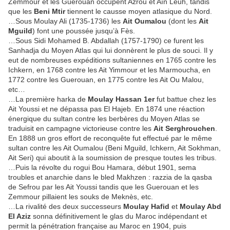
Zemmour et les Guerouan occupent Azrou et Aïn Leuh, tandis
que les
Beni Mtir
tiennent le causse moyen atlasique du Nord.
…Sous Moulay Ali (1735-1736) les
Ait Oumalou
(dont les
Ait
Mguild
) font une poussée jusqu’à Fès.
…Sous Sidi Mohamed B. Abdallah (1757-1790) ce furent les
Sanhadja du Moyen Atlas qui lui donnèrent le plus de souci. Il y
eut de nombreuses expéditions sultaniennes en 1765 contre les
Ichkern, en 1768 contre les Ait Yimmour et les Marmoucha, en
1772 contre les Guerouan, en 1775 contre les Ait Ou Malou,
etc…
…La première harka de
Moulay Hassan 1er
fut battue chez les
Ait Youssi et ne dépassa pas El Hajeb. En 1874 une réaction
énergique du sultan contre les berbères du Moyen Atlas se
traduisit en campagne victorieuse contre les
Ait Serghrouchen
.
En 1888 un gros effort de reconquête fut effectué par le même
sultan contre les Ait Oumalou (Beni Mguild, Ichkern, Ait Sokhman,
Ait Seri) qui aboutit à la soumission de presque toutes les tribus.
…Puis la révolte du rogui Bou Hamara, début 1901, sema
troubles et anarchie dans le bled Makhzen : razzia de la qasba
de Sefrou par les Ait Youssi tandis que les Guerouan et les
Zemmour pillaient les souks de Meknès, etc.
…La rivalité des deux successeurs
Moulay Hafid
et
Moulay Abd
El Aziz
sonna définitivement le glas du Maroc indépendant et
permit la pénétration française au Maroc en 1904, puis