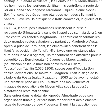
sanhaja du Sahara occidental , les Lemtouna “ Al Moualithoum ” :
les hommes voilés, porteurs du litham. Ils contrôlent la route de
l’or du Ghana : Aoudaghost Taroudant jusqu’au XIème siècle (El
Bekri) et sont réputés comme étant des nomades sillonnant le
Sahara. Eleveurs, ils pratiquent le trafic caravanier, la guerre et la
chasse.
En 1054, les troupes almoravides réussissent la prise du
royaume de Sijlmassa à la suite de l’appel des sanhaja du crû, en
lutte contre les zénètes Maghraoua. Ils contrôlent désormais les
deux grandes routes sahariennes partant du Maghreb el Aqsa.
Après la prise de Taroudant, les Almoravides pénètrent dans le
Haut Altas occidentale Tensift. Nfis (avec une résistance plus
dure dans la ville d’Aghmat). Ils rencontrent des difficultés pour la
conquête des Berrghouata hérétiques du Maroc atlantique
(soumission politique mais non conversion à l’Islam)
Youssef ben Tachfin (1060-1106), successeur d’Abdalla Ben
Yassin, devient ensuite maître du Maghreb. Il fait le siège de la
citadelle du Fezaz (qalaa Fazaza) en 1063 après avoir effectué
une première prise de Fès. L’histoire des mouvements et
mixages de populations du Moyen Atlas sous la poussée
almoravides reste mal connue.
Sans entrer dans le détail de l’épopée
Almohade
et de son
organisation tribalo-guerrière nous rapporteront des éléments
issus de l’ouvrage de Levi Provencal[1] qui fit la traduction des