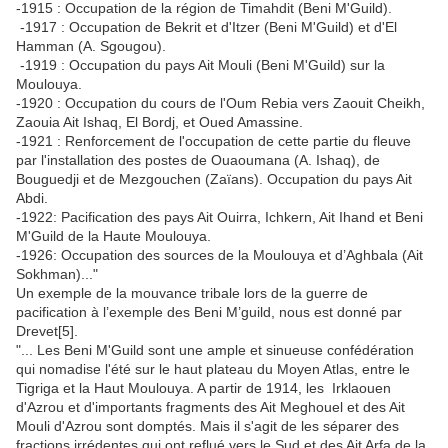
-1915 : Occupation de la région de Timahdit (Beni M'Guild).
-1917 : Occupation de Bekrit et d'Itzer (Beni M'Guild) et d'El
Hamman (A. Sgougou).
-1919 : Occupation du pays Ait Mouli (Beni M'Guild) sur la
Moulouya.
-1920 : Occupation du cours de l'Oum Rebia vers Zaouit Cheikh,
Zaouia Ait Ishaq, El Bordj, et Oued Amassine.
-1921 : Renforcement de l'occupation de cette partie du fleuve
par l'installation des postes de Ouaoumana (A. Ishaq), de
Bouguedji et de Mezgouchen (Zaïans). Occupation du pays Ait
Abdi.
-1922: Pacification des pays Ait Ouirra, Ichkern, Ait Ihand et Beni
M'Guild de la Haute Moulouya.
-1926: Occupation des sources de la Moulouya et d’Aghbala (Ait
Sokhman)..."
Un exemple de la mouvance tribale lors de la guerre de
pacification à l’exemple des Beni M’guild, nous est donné par
Drevet[5].
"... Les Beni M'Guild sont une ample et sinueuse confédération
qui nomadise l'été sur le haut plateau du Moyen Atlas, entre le
Tigriga et la Haut Moulouya. A partir de 1914, les Irklaouen
d'Azrou et d'importants fragments des Ait Meghouel et des Ait
Mouli d'Azrou sont domptés. Mais il s'agit de les séparer des
fractions irrédentes qui ont reflué vers le Sud et des Ait Arfa de la