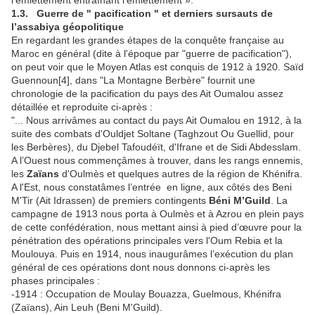
l’émiettement entraînant l’émiettement ».
1.3. Guerre de " pacification " et derniers sursauts de
l’assabiya géopolitique
En regardant les grandes étapes de la conquête française au
Maroc en général (dite à l'époque par "guerre de pacification"),
on peut voir que le Moyen Atlas est conquis de 1912 à 1920. Saïd
Guennoun[4], dans "La Montagne Berbère" fournit une
chronologie de la pacification du pays des Ait Oumalou assez
détaillée et reproduite ci-après :
"... Nous arrivâmes au contact du pays Ait Oumalou en 1912, à la
suite des combats d'Ouldjet Soltane (Taghzout Ou Guellid, pour
les Berbères), du Djebel Tafoudéït, d'Ifrane et de Sidi Abdesslam.
A l’Ouest nous commençâmes à trouver, dans les rangs ennemis,
les
Zaïans
d'Oulmès et quelques autres de la région de Khénifra.
A l'Est, nous constatâmes l’entrée en ligne, aux côtés des Beni
M'Tir (Ait Idrassen) de premiers contingents
Béni M’Guild
. La
campagne de 1913 nous porta à Oulmès et à Azrou en plein pays
de cette confédération, nous mettant ainsi à pied d’œuvre pour la
pénétration des opérations principales vers l'Oum Rebia et la
Moulouya. Puis en 1914, nous inaugurâmes l’exécution du plan
général de ces opérations dont nous donnons ci-après les
phases principales :
-1914 : Occupation de Moulay Bouazza, Guelmous, Khénifra
(Zaïans), Ain Leuh (Beni M'Guild).