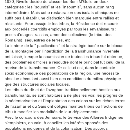
1920, Nivelle décide de classer les Beni M'Guild en deux
catégories : les "soumis" et les "insoumis", sans aucun rang
intermédiaire. Mais cette restauration des isolats ethniques ne
suffit pas à établir une distinction bien marquée entre ralliés et
résistants. Pour assujettir les tribus, la Résidence doit recourir
aux procédés coercitifs employés par tous les envahisseurs :
prises d'otages, razzias, amendes collectives (le tribut des
Romains), séquestres de terres, etc.
La lenteur de la " pacification " et la stratégie basée sur le blocus
de la montagne par l’interdiction de la transhumance hivernale
ont laissé, lorsque la soumission de toutes les tribus fut obtenue,
des problèmes difficiles à résoudre dont le principal fut celui de la
reprise de la transhumance. Or celle-ci est, dans le contexte
socio économique des populations de la région, une nécessité
absolue découlant aussi bien des conditions du milieu physique
que des structures sociales locales.
Les tribus du dir et de l’azaghar, traditionnellement hostiles aux
transhumants, se sont habitués à ne plus les voir, les progrès de
la sédentarisation et l’implantation des colons sur les riches terres
de l’azarhar et du Saïs ont obligés maintes tribus ou fractions de
tribu à modifier les modalités de leur déplacements.
Avec le concours des Jemaâ-s, le Service des Affaires Indigènes
s’emploiera, en vain, à concilier les intérêts opposés des
populations indigènes et de la colonisation. Des accords