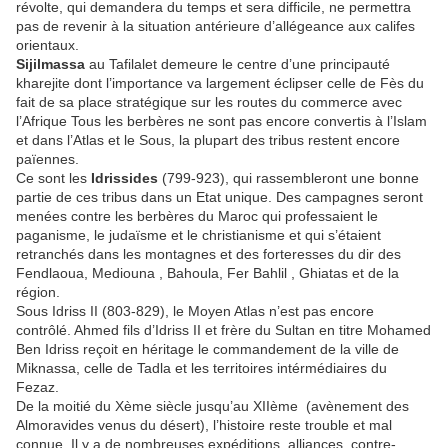
révolte, qui demandera du temps et sera difficile, ne permettra
pas de revenir à la situation antérieure d’allégeance aux califes
orientaux.
Sijilmassa
au Tafilalet demeure le centre d’une principauté
kharejite dont l’importance va largement éclipser celle de Fès du
fait de sa place stratégique sur les routes du commerce avec
l’Afrique Tous les berbères ne sont pas encore convertis à l’Islam
et dans l’Atlas et le Sous, la plupart des tribus restent encore
païennes.
Ce sont les
Idrissides
(799-923), qui rassembleront une bonne
partie de ces tribus dans un Etat unique. Des campagnes seront
menées contre les berbères du Maroc qui professaient le
paganisme, le judaïsme et le christianisme et qui s’étaient
retranchés dans les montagnes et des forteresses du dir des
Fendlaoua, Mediouna , Bahoula, Fer Bahlil , Ghiatas et de la
région.
Sous Idriss II (803-829), le Moyen Atlas n’est pas encore
contrôlé. Ahmed fils d’Idriss II et frère du Sultan en titre Mohamed
Ben Idriss reçoit en héritage le commandement de la ville de
Miknassa, celle de Tadla et les territoires intérmédiaires du
Fezaz.
De la moitié du Xème siècle jusqu’au XIIème (avènement des
Almoravides venus du désert), l’histoire reste trouble et mal
connue. Il y a de nombreuses expéditions, alliances, contre-