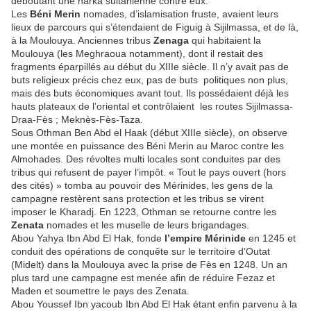
déboutant une harka sultanienne contre eux.
Les
Béni Merin
nomades, d’islamisation fruste, avaient leurs
lieux de parcours qui s’étendaient de Figuig à Sijilmassa, et de là,
à la Moulouya. Anciennes tribus
Zenaga
qui habitaient la
Moulouya (les Meghraoua notamment), dont il restait des
fragments éparpillés au début du XIIIe siècle. Il n’y avait pas de
buts religieux précis chez eux, pas de buts politiques non plus,
mais des buts économiques avant tout. Ils possédaient déjà les
hauts plateaux de l’oriental et contrôlaient les routes Sijilmassa-
Draa-Fès ; Meknès-Fès-Taza.
Sous Othman Ben Abd el Haak (début XIIIe siècle), on observe
une montée en puissance des Béni Merin au Maroc contre les
Almohades. Des révoltes multi locales sont conduites par des
tribus qui refusent de payer l’impôt. « Tout le pays ouvert (hors
des cités) » tomba au pouvoir des Mérinides, les gens de la
campagne restèrent sans protection et les tribus se virent
imposer le Kharadj. En 1223, Othman se retourne contre les
Zenata
nomades et les muselle de leurs brigandages.
Abou Yahya Ibn Abd El Hak, fonde
l’empire Mérinide
en 1245 et
conduit des opérations de conquête sur le territoire d'Outat
(Midelt) dans la Moulouya avec la prise de Fès en 1248. Un an
plus tard une campagne est menée afin de réduire Fezaz et
Maden et soumettre le pays des Zenata.
Abou Youssef Ibn yacoub Ibn Abd El Hak étant enfin parvenu à la