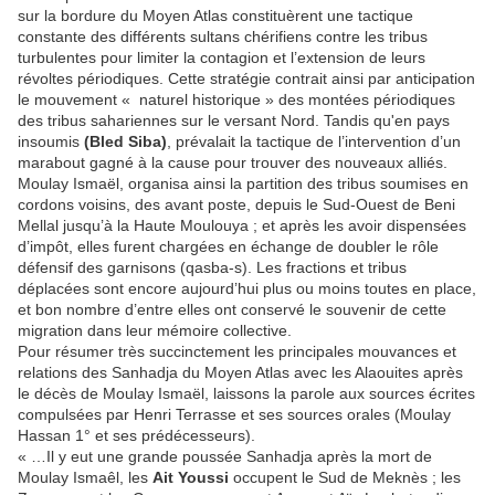
sur la bordure du Moyen Atlas constituèrent une tactique
constante des différents sultans chérifiens contre les tribus
turbulentes pour limiter la contagion et l’extension de leurs
révoltes périodiques. Cette stratégie contrait ainsi par anticipation
le mouvement « naturel historique » des montées périodiques
des tribus sahariennes sur le versant Nord. Tandis qu'en pays
insoumis
(Bled Siba)
, prévalait la tactique de l’intervention d’un
marabout gagné à la cause pour trouver des nouveaux alliés.
Moulay Ismaël, organisa ainsi la partition des tribus soumises en
cordons voisins, des avant poste, depuis le Sud-Ouest de Beni
Mellal jusqu’à la Haute Moulouya ; et après les avoir dispensées
d’impôt, elles furent chargées en échange de doubler le rôle
défensif des garnisons (qasba-s). Les fractions et tribus
déplacées sont encore aujourd’hui plus ou moins toutes en place,
et bon nombre d’entre elles ont conservé le souvenir de cette
migration dans leur mémoire collective.
Pour résumer très succinctement les principales mouvances et
relations des Sanhadja du Moyen Atlas avec les Alaouites après
le décès de Moulay Ismaël, laissons la parole aux sources écrites
compulsées par Henri Terrasse et ses sources orales (Moulay
Hassan 1° et ses prédécesseurs).
« …Il y eut une grande poussée Sanhadja après la mort de
Moulay Ismaêl, les
Ait Youssi
occupent le Sud de Meknès ; les