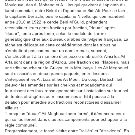
Moulouya, des A. Mohand et A. Lias qui gravitent à l'aplomb du
karst sommital, entre Bekrit et l'aguelmane Sidi Ali. Pour ce faire,
le capitaine Bertschi, puis le capitaine Nivelle, qui commandent
entre 1916 et 1922 le cercle Beni M'Guild, prétendent
reconstituer leurs gens fraction par fraction, "douar" après
"douar", tente après tente, selon le modèle de l'arbre
généalogique cher aux Bureaux arabes de l’Algérie française. La
tâche est délicate en cette confédération dont les tribus ne
s'emboîtent pas comme sur un damier mais, souvent,
s’enchevêtrent à la manière d'un puzzle embrouillé. Ainsi les Ait
Arfa sont dans la région d’Azrou, une fraction des Irklaouen, mais
une tribu souche sur le Guigou et la Moulouya. Les Ait Meghouel
sont dissociés en deux grands paquets, entre lesquels
s'interposent les Ait Lias et les Ait Mouli. Du coup, Bertschi fait
pleuvoir les amendes sur les cheikhs et moqaddems qui
fournissent des faux renseignements sur l'installation sur leur sol
de tentes étrangères ou « insoumises ». Et il pousse à la
délation pour interdire aux fractions reconstituées d'essaimer
ailleurs :
"Lorsqu'un "douar" Ait Meghouel sera formé, il dénoncera ceux
qui se faufileront dans d'autres campements pour échapper à la
règle commune".
Progressivement, le fossé s'étire entre "ralliés" et "dissidents". En