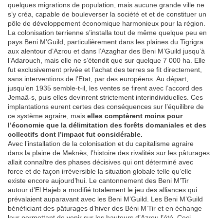
quelques migrations de population, mais aucune grande ville ne
s’y créa, capable de bouleverser la société et et de constituer un
pôle de développement économique harmonieux pour la région.
La colonisation terrienne s’installa tout de même quelque peu en
pays Beni M’Guild, particulièrement dans les plaines du Tigrigra
aux alentour d’Azrou et dans l’Azaghar des Beni M’Guild jusqu’à
l’Adarouch, mais elle ne s’étendit que sur quelque 7 000 ha. Elle
fut exclusivement privée et l’achat des terres se fit directement,
sans interventions de l’Etat, par des européens. Au départ,
jusqu’en 1935 semble-t-il, les ventes se firent avec l’accord des
Jemaâ-s, puis elles devinrent strictement interindividuelles. Ces
implantations eurent certes des conséquences sur l’équilibre de
ce système agraire, mais
elles comptèrent moins pour
l’économie que la délimitation des forêts domaniales et des
collectifs dont l’impact fut considérable.
Avec l’installation de la colonisation et du capitalisme agraire
dans la plaine de Meknès, l’histoire des rivalités sur les pâturages
allait connaître des phases décisives qui ont déterminé avec
force et de façon irréversible la situation globale telle qu’elle
existe encore aujourd’hui. Le cantonnement des Beni M’Tir
autour d’El Hajeb a modifié totalement le jeu des alliances qui
prévalaient auparavant avec les Beni M’Guild. Les Beni M’Guild
bénéficiant des pâturages d’hiver des Béni M’Tir et en échange
leur permettant de venir sur les hauteurs d’Azrou l’été. Ceci