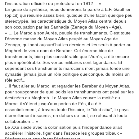
l’instauration officielle du protectorat en 1912… »
En guise de synthèse, nous donnerons la parole à E.F. Gauthier
(op.cit) qui résume assez bien, quoique d’une façon quelque peu
stéréotypée, les caractéristique du Moyen Atlas central depuis
son occupation par les Sanhadja (Zenaga du Moyen - Age).
« ... Le Maroc a son Aurès, peuple de transhumants. C'est toute
l'énorme masse du Moyen Atlas peuplé au Moyen Age de
Zenaga, qui sont aujourd'hui les derniers et les seuls à porter au
Maghreb le vieux nom de Beraber. Cet énorme bloc de
transhumants, bien plus considérable que l'Aurès, a été encore
plus impénétrable. Ses vertus militaires sont légendaires. Et
cependant ces transhumants marocains n'ont jamais fondé une
dynastie, jamais joué un rôle politique quelconque, du moins un
rôle actif...
...II faut aller au Maroc, et regarder les Beraber du Moyen Atlas,
pour soupçonner de quel poids les transhumants ont pesé sur les
destinées du Maghreb. Le Moyen Atlas couvre la moitié du
Maroc, il s'étend jusqu'aux portes de Fès, il a été
essentiellement, à travers toute l'histoire, le "bled siba", le pays
éternellement insoumis, en dehors de tout, se refusant à toute
collaboration… »
Le XXe siècle avec la colonisation puis l’indépendance allait
accélérer l’histoire, figer dans l’espace les groupes tribaux «