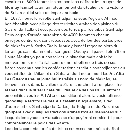
cavaliers et 8000 fantassins sanhadjiens défirent les troupes de
Moulay Ismaël
avant un retournement de situation, et la victoire
du Sultan qui lui valut un important butin.
En 1677, nouvelle révolte sanhadjienne sous l’égide d’Ahmed
ben Abdallah avec pillage des territoires arabes des plaines du
Saïs et du Tadla et occupation des terres par les tribus Sanhadja.
Deux corps d’armée sultaniens de 4000 hommes chacun
envoyés contre eux sont repoussés avec de lourdes pertes près
de Meknès et à Kasba Tadla. Moulay Ismaël regagne alors du
terrain grâce notamment à son guich Oudaya. Il passe l’été 78 en
Haute Moulouya pour consolider la situation mais doit faire
mouvement sur le Tafilalt contre une rébellion de trois de ses
frères soutenus par les confédérations et tribus sanhadjiennes du
versant Sud de l’Atlas et du Sahara, dont notamment les
Ait Atta
.
Les
Guerouane
, aujourd'hui installés au nord de Meknès, se
trouvent alors dans la vallée du Ziz et cherchent à remplacer les
arabes dans la suzeraineté du Draa et de ses oasis. Ils entrent
en conflits avec les
Ait Atta
et constituent alors la vaste alliance
géopolitique territoraile des
Ait Yafelman
également, avec
d’autres tribus Sanhadja du Dadès, du Todgha et du Ziz qui se
groupent avec quelques fractions arabes locales menacées sur
lesquels les dynastes Alaouites se s'appuyèrent semble-t-il pour
contrebalancer le poids des Ait Atta.
Les déplacements forcés de tribus soumises amenées du Sud