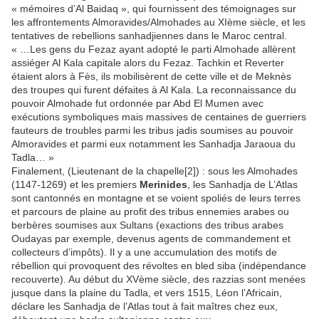
« mémoires d’Al Baidaq », qui fournissent des témoignages sur
les affrontements Almoravides/Almohades au XIème siècle, et les
tentatives de rebellions sanhadjiennes dans le Maroc central.
« …Les gens du Fezaz ayant adopté le parti Almohade allèrent
assiéger Al Kala capitale alors du Fezaz. Tachkin et Reverter
étaient alors à Fès, ils mobilisèrent de cette ville et de Meknès
des troupes qui furent défaites à Al Kala. La reconnaissance du
pouvoir Almohade fut ordonnée par Abd El Mumen avec
exécutions symboliques mais massives de centaines de guerriers
fauteurs de troubles parmi les tribus jadis soumises au pouvoir
Almoravides et parmi eux notamment les Sanhadja Jaraoua du
Tadla… »
Finalement, (Lieutenant de la chapelle[2]) : sous les Almohades
(1147-1269) et les premiers
Merinides
, les Sanhadja de L’Atlas
sont cantonnés en montagne et se voient spoliés de leurs terres
et parcours de plaine au profit des tribus ennemies arabes ou
berbères soumises aux Sultans (exactions des tribus arabes
Oudayas par exemple, devenus agents de commandement et
collecteurs d’impôts). Il y a une accumulation des motifs de
rébellion qui provoquent des révoltes en bled siba (indépendance
recouverte). Au début du XVème siècle, des razzias sont menées
jusque dans la plaine du Tadla, et vers 1515, Léon l’Africain,
déclare les Sanhadja de l’Atlas tout à fait maîtres chez eux,