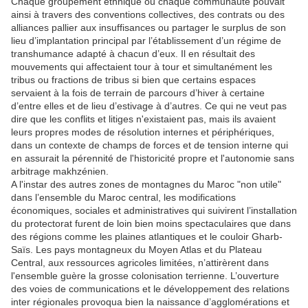
Chaque groupement ethnique ou chaque communauté pouvait
ainsi à travers des conventions collectives, des contrats ou des
alliances pallier aux insuffisances ou partager le surplus de son
lieu d’implantation principal par l’établissement d’un régime de
transhumance adapté à chacun d’eux. Il en résultait des
mouvements qui affectaient tour à tour et simultanément les
tribus ou fractions de tribus si bien que certains espaces
servaient à la fois de terrain de parcours d’hiver à certaine
d’entre elles et de lieu d’estivage à d’autres. Ce qui ne veut pas
dire que les conflits et litiges n'existaient pas, mais ils avaient
leurs propres modes de résolution internes et périphériques,
dans un contexte de champs de forces et de tension interne qui
en assurait la pérennité de l'historicité propre et l'autonomie sans
arbitrage makhzénien.
A l'instar des autres zones de montagnes du Maroc "non utile"
dans l’ensemble du Maroc central, les modifications
économiques, sociales et administratives qui suivirent l’installation
du protectorat furent de loin bien moins spectaculaires que dans
des régions comme les plaines atlantiques et le couloir Gharb-
Saïs. Les pays montagneux du Moyen Atlas et du Plateau
Central, aux ressources agricoles limitées, n’attirèrent dans
l'ensemble guère la grosse colonisation terrienne. L’ouverture
des voies de communications et le développement des relations
inter régionales provoqua bien la naissance d’agglomérations et