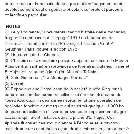
dernier ressort, la réussite de tout projet d'aménagement et de
développement local en général et celui des forêts et parcours
collectifs en particulier.
NOTES
[1] Levy Provencal, "Documents inédit d’histoire des Almohades,
fragments manuscrits du"Legago" 1919 du fond arabe de
l’Escurial, Traduit par E. Lévi Provençal, Librairie Orient P.
Geuthner, Paris, nouvelle édition 1978
[2] Lieutenant de La Chapelle
[3] L'histoire est exemplaire puisque aujourd'hui encore le Moyen
Atlas central sanhadjien (provinces de Khenifra, Oulmès, Ifrane et
El Hajeb est rattaché à la région Meknès-Tafilalet.
[4] Saïd Guennoun, "La Montagne Berbère"
[5] Drevet,
[6] Rappelons que l'installation de la société privée King ranch
dans le couloir des parcours collectifs d'été des Irklaouene de
l'oued Adarouch fin des années soixante fut une opération de
spoliation foncière d'envergure qui soustrait quelque 11 000 ha
de parcours collectifs d'hiver et provoqua le déplacement d'agro-
pasteurs qui furent installés dans la plaine d'El Hajeb. Cet
épisode fit couler beaucoup d'encre à l'époque et le psycho-
sociodrame des contribules ayant droit n'est pas toujours appaisé