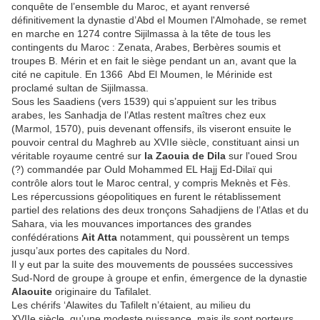
conquête de l’ensemble du Maroc, et ayant renversé
définitivement la dynastie d’Abd el Moumen l'Almohade, se remet
en marche en 1274 contre Sijilmassa à la tête de tous les
contingents du Maroc : Zenata, Arabes, Berbères soumis et
troupes B. Mérin et en fait le siège pendant un an, avant que la
cité ne capitule. En 1366 Abd El Moumen, le Mérinide est
proclamé sultan de Sijilmassa.
Sous les Saadiens (vers 1539) qui s’appuient sur les tribus
arabes, les Sanhadja de l’Atlas restent maîtres chez eux
(Marmol, 1570), puis devenant offensifs, ils viseront ensuite le
pouvoir central du Maghreb au XVIIe siècle, constituant ainsi un
véritable royaume centré sur
la Zaouia de Dila
sur l'oued Srou
(?) commandée par Ould Mohammed EL Hajj Ed-Dilaï qui
contrôle alors tout le Maroc central, y compris Meknès et Fès.
Les répercussions géopolitiques en furent le rétablissement
partiel des relations des deux tronçons Sahadjiens de l’Atlas et du
Sahara, via les mouvances importances des grandes
confédérations
Ait Atta
notamment, qui poussèrent un temps
jusqu’aux portes des capitales du Nord.
Il y eut par la suite des mouvements de poussées successives
Sud-Nord de groupe à groupe et enfin, émergence de la dynastie
Alaouite
originaire du Tafilalet.
Les chérifs ‘Alawites du Tafilelt n’étaient, au milieu du
XVIIe siècle, qu’une modeste puissance, mais ils sont porteurs