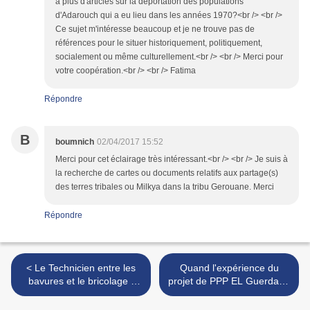
à plus d'articles sur la déportation des populations
d'Adarouch qui a eu lieu dans les années 1970?<br /> <br />
Ce sujet m'intéresse beaucoup et je ne trouve pas de
références pour le situer historiquement, politiquement,
socialement ou même culturellement.<br /> <br /> Merci pour
votre coopération.<br /> <br /> Fatima
Répondre
B
boumnich
02/04/2017 15:52
Merci pour cet éclairage très intéressant.<br /> <br /> Je suis à
la recherche de cartes ou documents relatifs aux partage(s)
des terres tribales ou Milkya dans la tribu Gerouane. Merci
Répondre
< Le Technicien entre les
Quand l'expérience du
bavures et le bricolage -
projet de PPP EL Guerdane
Paul Pascon, 1973
commence à susciter des
travaux universitaires