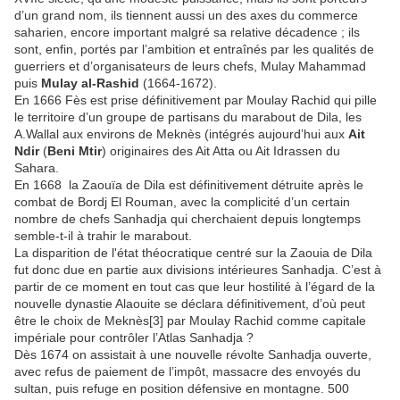
d’un grand nom, ils tiennent aussi un des axes du commerce
saharien, encore important malgré sa relative décadence ; ils
sont, enfin, portés par l’ambition et entraînés par les qualités de
guerriers et d’organisateurs de leurs chefs, Mulay Mahammad
puis
Mulay al-Rashid
(1664-1672).
En 1666 Fès est prise définitivement par Moulay Rachid qui pille
le territoire d’un groupe de partisans du marabout de Dila, les
A.Wallal aux environs de Meknès (intégrés aujourd’hui aux
Ait
Ndir
(
Beni Mtir
) originaires des Ait Atta ou Ait Idrassen du
Sahara.
En 1668 la Zaouïa de Dila est définitivement détruite après le
combat de Bordj El Rouman, avec la complicité d’un certain
nombre de chefs Sanhadja qui cherchaient depuis longtemps
semble-t-il à trahir le marabout.
La disparition de l'état théocratique centré sur la Zaouia de Dila
fut donc due en partie aux divisions intérieures Sanhadja. C’est à
partir de ce moment en tout cas que leur hostilité à l’égard de la
nouvelle dynastie Alaouite se déclara définitivement, d’où peut
être le choix de Meknès[3] par Moulay Rachid comme capitale
impériale pour contrôler l’Atlas Sanhadja ?
Dès 1674 on assistait à une nouvelle révolte Sanhadja ouverte,
avec refus de paiement de l’impôt, massacre des envoyés du
sultan, puis refuge en position défensive en montagne. 500