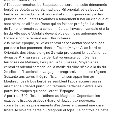
A l’époque romaine, les Baquates, qui seront ensuite dénommés
berbères Botoüyas ou Sanhadja du Rif oriental, et les Boqoïas,
berbères Sanhadja de l’Atlas central sont organisés en petites
principautés ou petits royaumes à fondement tribal ou clanique et
sont alors les alliés de Rome qui en fait ses protégés. La chute
de l’empire romain sera consommée par l’invasion vandale et à la
fin du VIIe siècle Volubilis devient plus ou moins autonome de
Byzance contrairement aux villes côtières.
A la même époque, si l’Atlas central et occidental sont occupés
par des tribus païennes, dans le Fezaz (Moyen Atlas Nord et
Oriental), des tribus d’origine
Zenata
professent le judaïsme. La
dynastie
Miknassa
venue de l’Est va ensuite contrôler les
territoires de Meknes, Fès jusqu’à
Sijilmassa,
Moyen Atlas
central et oriental compris, de la moitié du VIIIe siècle à la fin du
Xe siècle. L’islamisation va gagner progressivement ces régions.
Soixante ans après l’hégire, l’Islam fait son apparition au
Maghreb. Les tribus berbères semblent l’avoir accueilli assez
aisément au départ puisqu’on retrouve certaines d’entre elles
parmi les troupes qui conquièrent l’Espagne.
A partir de 740, l’Islam s’affirme au Maghreb. Cependant les
exactions fiscales arabes (kharej et Jaziya aux nouveaux
convertis), et les prélèvements d’esclaves entraînent une crise
Kharéjite violente partie du Maghreb el Aqsa. Le contrôle de cette